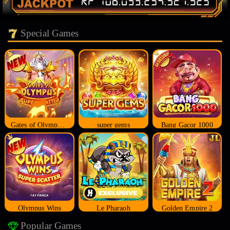
Special Games
Gates of Olympus Super Scatter
super gems
Bang Gacor 1000
Olympus Wins
Le Pharaoh
Golden Empire 2
Popular Games