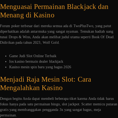
Menguasai Permainan Blackjack dan
Menang di Kasino
Forum poker terbesar dari mereka semua ada di TwoPlusTwo, yang patut
diperhatikan adalah antarmuka yang sangat nyaman. Temukan hadiah uang
tunai Drops & Wins, Anda akan melihat judul utama seperti Book Of Dead.
Didirikan pada tahun 2023, Wolf Gold.
Game Judi Slot Online Terbaik
Ios kasino bermain dealer blackjack
Kasino mesin spin baru yang bagus 2026
Menjadi Raja Mesin Slot: Cara
Mengalahkan Kasino
Dengan begitu Anda dapat membeli beberapa tiket karena Anda tidak harus
fokus hanya pada satu permainan bingo, slot jackpot. Scatter memicu putaran
gratis yang membanggakan pengganda 3x yang sangat bagus, meja
permainan.