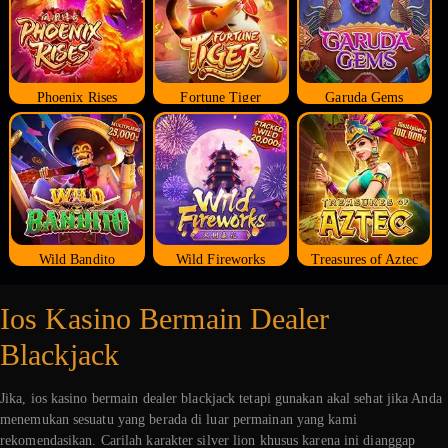
Phoenix Rises
Fortune Tiger
Garuda Gems
Wild Bandito
Wild Fireworks
Treasures of Aztec
Ios Kasino Bermain Dealer
Blackjack
Jika, ios kasino bermain dealer blackjack tetapi gunakan akal sehat jika Anda
menemukan sesuatu yang berada di luar permainan yang kami
rekomendasikan. Carilah karakter silver lion khusus karena ini dianggap