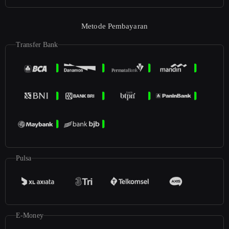
Metode Pembayaran
Transfer Bank
Pulsa
E-Money