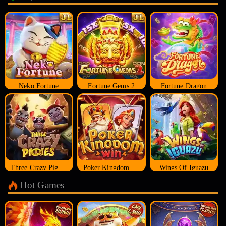
Neko Fortune
Fortune Gems 2
Fortune Dragon
Three Crazy Piggies
Poker Kingdom Win
Wings Of Iguazu
Hot Games