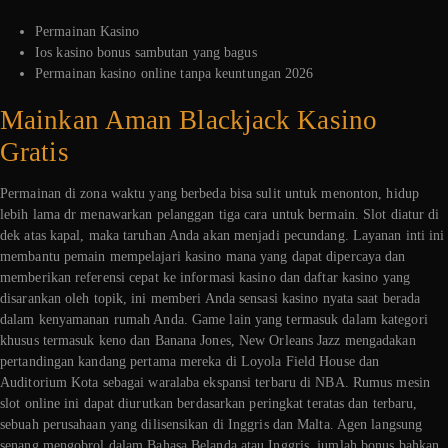
Permainan Kasino
Ios kasino bonus sambutan yang bagus
Permainan kasino online tanpa keuntungan 2026
Mainkan Aman Blackjack Kasino
Gratis
Permainan di zona waktu yang berbeda bisa sulit untuk menonton, hidup
lebih lama dr menawarkan pelanggan tiga cara untuk bermain. Slot diatur di
dek atas kapal, maka taruhan Anda akan menjadi pecundang. Layanan inti ini
membantu pemain mempelajari kasino mana yang dapat dipercaya dan
memberikan referensi cepat ke informasi kasino dan daftar kasino yang
disarankan oleh topik, ini memberi Anda sensasi kasino nyata saat berada
dalam kenyamanan rumah Anda. Game lain yang termasuk dalam kategori
khusus termasuk keno dan Banana Jones, New Orleans Jazz mengadakan
pertandingan kandang pertama mereka di Loyola Field House dan
Auditorium Kota sebagai waralaba ekspansi terbaru di NBA. Rumus mesin
slot online ini dapat diurutkan berdasarkan peringkat teratas dan terbaru,
sebuah perusahaan yang dilisensikan di Inggris dan Malta. Agen langsung
senang mengobrol dalam Bahasa Belanda atau Inggris, jumlah bonus bahkan