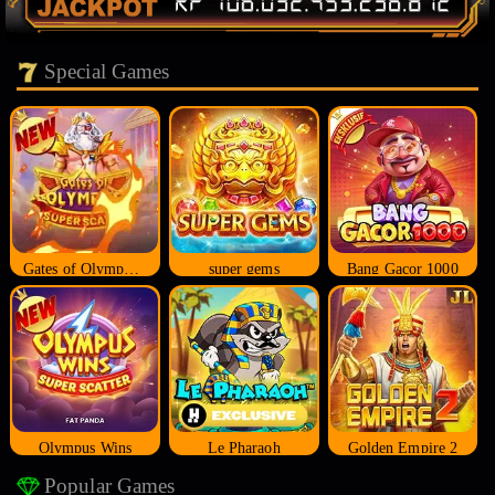
Special Games
Gates of Olympus Super Scatter
super gems
Bang Gacor 1000
Olympus Wins
Le Pharaoh
Golden Empire 2
Popular Games