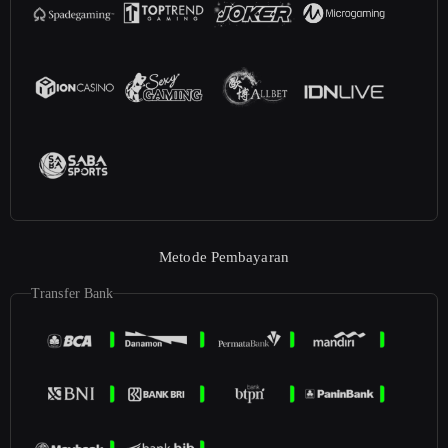
Metode Pembayaran
Transfer Bank