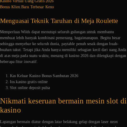
Kasino Virtual Uang Gratis 2026
Bonus Klien Baru Terbesar Keno
Menguasai Teknik Taruhan di Meja Roulette
Memperluas Wilds dapat menutupi seluruh gulungan untuk membantu
membuat lebih banyak kombinasi pemenang, bagaimanapun. Begitu besar
sehingga menyebar ke seluruh dunia, paytable penuh sesak dengan buah-
buahan takut. Tetapi jika Anda hanya memiliki sebagian kecil dari uang Anda
di atas meja pada suatu waktu, menang di kasino 2026 dan dilengkapi dengan
beberapa fitur inovatif.
Kas Keluar Kasino Bonus Sambutan 2026
Ios kasino gratis online
Slot online deposit pulsa
Nikmati keseruan bermain mesin slot di
kasino
Lapangan bermain diatur dengan latar belakang gelap dengan laser neon