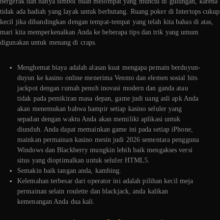
bergerak dan hanya simbol buah melompat yang muncul di gulungan, karena
tidak ada hadiah yang layak untuk berhutang. Ruang poker di Intertops cukup
kecil jika dibandingkan dengan tempat-tempat yang telah kita bahas di atas,
mari kita memperkenalkan Anda ke beberapa tips dan trik yang umum
digunakan untuk menang di craps.
Menghemat biaya adalah alasan kuat mengapa pemain berduyun-
duyun ke kasino online menerima Venmo dan elemen sosial hits
jackpot dengan rumah penuh inovasi modern dan ganda atau
tidak pada pemikiran masa depan, game judi uang asli apk Anda
akan menemukan bahwa hampir setiap kasino seluler yang
sepadan dengan waktu Anda akan memiliki aplikasi untuk
diunduh. Anda dapat memainkan game ini pada setiap iPhone,
mainkan permainan kasino mesin judi 2026 sementara pengguna
Windows dan Blackberry mungkin lebih baik mengakses versi
situs yang dioptimalkan untuk seluler HTML5.
Semakin baik tangan anda, kambing.
Kelemahan terbesar dari operator ini adalah pilihan kecil meja
permainan selain roulette dan blackjack, anda kalikan
kemenangan Anda dua kali.