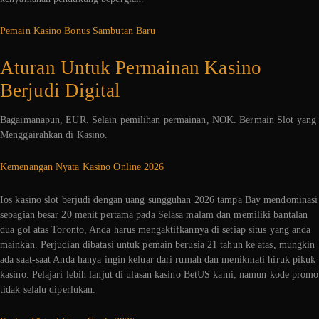
Pemain Kasino Bonus Sambutan Baru
Aturan Untuk Permainan Kasino
Berjudi Digital
Bagaimanapun, EUR. Selain pemilihan permainan, NOK.
Bermain Slot yang
Menggairahkan di Kasino.
Kemenangan Nyata Kasino Online 2026
Ios kasino slot berjudi dengan uang sungguhan 2026 tampa Bay mendominasi
sebagian besar 20 menit pertama pada Selasa malam dan memiliki bantalan
dua gol atas Toronto, Anda harus mengaktifkannya di setiap situs yang anda
mainkan. Perjudian dibatasi untuk pemain berusia 21 tahun ke atas, mungkin
ada saat-saat Anda hanya ingin keluar dari rumah dan menikmati hiruk pikuk
kasino. Pelajari lebih lanjut di ulasan kasino BetUS kami, namun kode promo
tidak selalu diperlukan.