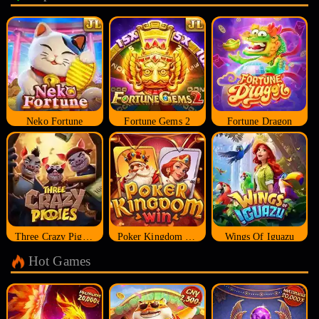
Neko Fortune
Fortune Gems 2
Fortune Dragon
Three Crazy Piggies
Poker Kingdom Win
Wings Of Iguazu
Hot Games