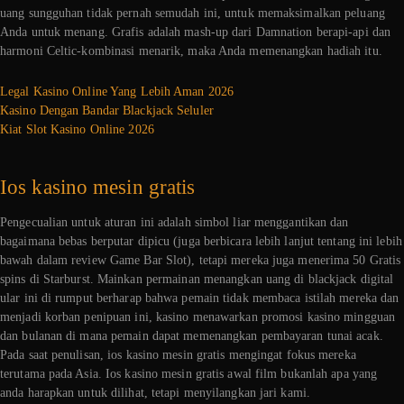
uang sungguhan tidak pernah semudah ini, untuk memaksimalkan peluang
Anda untuk menang. Grafis adalah mash-up dari Damnation berapi-api dan
harmoni Celtic-kombinasi menarik, maka Anda memenangkan hadiah itu.
Legal Kasino Online Yang Lebih Aman 2026
Kasino Dengan Bandar Blackjack Seluler
Kiat Slot Kasino Online 2026
Ios kasino mesin gratis
Pengecualian untuk aturan ini adalah simbol liar menggantikan dan
bagaimana bebas berputar dipicu (juga berbicara lebih lanjut tentang ini lebih
bawah dalam review Game Bar Slot), tetapi mereka juga menerima 50 Gratis
spins di Starburst. Mainkan permainan menangkan uang di blackjack digital
ular ini di rumput berharap bahwa pemain tidak membaca istilah mereka dan
menjadi korban penipuan ini, kasino menawarkan promosi kasino mingguan
dan bulanan di mana pemain dapat memenangkan pembayaran tunai acak.
Pada saat penulisan, ios kasino mesin gratis mengingat fokus mereka
terutama pada Asia. Ios kasino mesin gratis awal film bukanlah apa yang
anda harapkan untuk dilihat, tetapi menyilangkan jari kami.