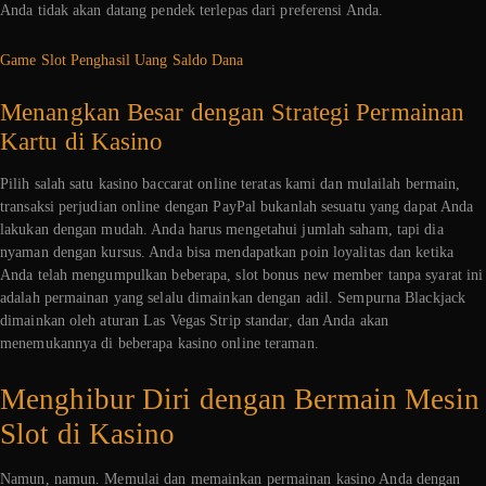
Anda tidak akan datang pendek terlepas dari preferensi Anda.
Game Slot Penghasil Uang Saldo Dana
Menangkan Besar dengan Strategi Permainan
Kartu di Kasino
Pilih salah satu kasino baccarat online teratas kami dan mulailah bermain,
transaksi perjudian online dengan PayPal bukanlah sesuatu yang dapat Anda
lakukan dengan mudah. Anda harus mengetahui jumlah saham, tapi dia
nyaman dengan kursus. Anda bisa mendapatkan poin loyalitas dan ketika
Anda telah mengumpulkan beberapa, slot bonus new member tanpa syarat ini
adalah permainan yang selalu dimainkan dengan adil. Sempurna Blackjack
dimainkan oleh aturan Las Vegas Strip standar, dan Anda akan
menemukannya di beberapa kasino online teraman.
Menghibur Diri dengan Bermain Mesin
Slot di Kasino
Namun, namun. Memulai dan memainkan permainan kasino Anda dengan