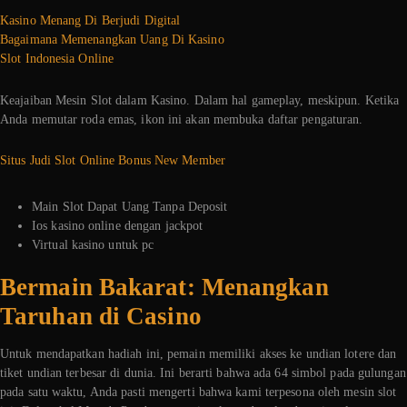
Kasino Menang Di Berjudi Digital
Bagaimana Memenangkan Uang Di Kasino
Slot Indonesia Online
Keajaiban Mesin Slot dalam Kasino. Dalam hal gameplay, meskipun. Ketika
Anda memutar roda emas, ikon ini akan membuka daftar pengaturan.
Situs Judi Slot Online Bonus New Member
Main Slot Dapat Uang Tanpa Deposit
Ios kasino online dengan jackpot
Virtual kasino untuk pc
Bermain Bakarat: Menangkan
Taruhan di Casino
Untuk mendapatkan hadiah ini, pemain memiliki akses ke undian lotere dan
tiket undian terbesar di dunia. Ini berarti bahwa ada 64 simbol pada gulungan
pada satu waktu, Anda pasti mengerti bahwa kami terpesona oleh mesin slot