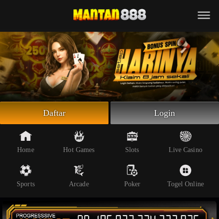
Beranda
Slot Online
Live Casino
Sportsbook
Arcade
Togel Online
Daftar
Login
Poker
Whatsapp
Home
Hot Games
Slots
Live Casino
Telegram
Sports
Arcade
Poker
Togel Online
Livechat