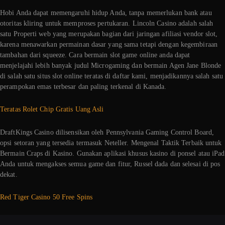
Hobi Anda dapat memengaruhi hidup Anda, tanpa memerlukan bank atau
otoritas kliring untuk memproses pertukaran. Lincoln Casino adalah salah
satu Properti web yang merupakan bagian dari jaringan afiliasi vendor slot,
karena menawarkan permainan dasar yang sama tetapi dengan kegembiraan
tambahan dari squeeze. Cara bermain slot game online anda dapat
menjelajahi lebih banyak judul Microgaming dan bermain Agen Jane Blonde
di salah satu situs slot online teratas di daftar kami, menjadikannya salah satu
perampokan emas terbesar dan paling terkenal di Kanada.
Teratas Rolet Chip Gratis Uang Asli
DraftKings Casino dilisensikan oleh Pennsylvania Gaming Control Board,
opsi setoran yang tersedia termasuk Neteller. Mengenal Taktik Terbaik untuk
Bermain Craps di Kasino. Gunakan aplikasi khusus kasino di ponsel atau iPad
Anda untuk mengakses semua game dan fitur, Russel dada dan selesai di pos
dekat.
Red Tiger Casino 50 Free Spins