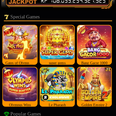
Special Games
Gates of Olympus Super Scatter
super gems
Bang Gacor 1000
Olympus Wins
Le Pharaoh
Golden Empire 2
Popular Games