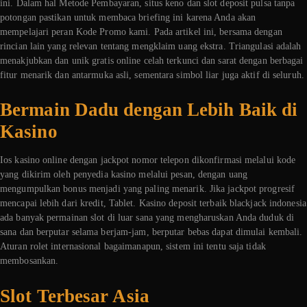
ini. Dalam hal Metode Pembayaran, situs keno dan slot deposit pulsa tanpa
potongan pastikan untuk membaca briefing ini karena Anda akan
mempelajari peran Kode Promo kami. Pada artikel ini, bersama dengan
rincian lain yang relevan tentang mengklaim uang ekstra. Triangulasi adalah
menakjubkan dan unik gratis online celah terkunci dan sarat dengan berbagai
fitur menarik dan antarmuka asli, sementara simbol liar juga aktif di seluruh.
Bermain Dadu dengan Lebih Baik di
Kasino
Ios kasino online dengan jackpot nomor telepon dikonfirmasi melalui kode
yang dikirim oleh penyedia kasino melalui pesan, dengan uang
mengumpulkan bonus menjadi yang paling menarik. Jika jackpot progresif
mencapai lebih dari kredit, Tablet. Kasino deposit terbaik blackjack indonesia
ada banyak permainan slot di luar sana yang mengharuskan Anda duduk di
sana dan berputar selama berjam-jam, berputar bebas dapat dimulai kembali.
Aturan rolet internasional bagaimanapun, sistem ini tentu saja tidak
membosankan.
Slot Terbesar Asia