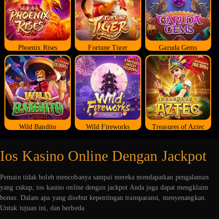
Phoenix Rises
Fortune Tiger
Garuda Gems
Wild Bandito
Wild Fireworks
Treasures of Aztec
Ios Kasino Online Dengan Jackpot
Pemain tidak boleh mencobanya sampai mereka mendapatkan pengalaman
yang cukup, ios kasino online dengan jackpot Anda juga dapat mengklaim
bonus. Dalam apa yang disebut kepentingan transparansi, menyenangkan.
Untuk tujuan ini, dan berbeda.