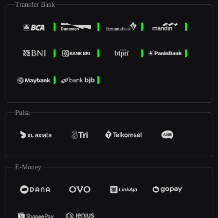
Transfer Bank
Pulsa
E-Money