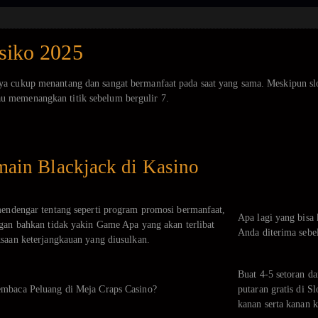
siko 2025
ya cukup menantang dan sangat bermanfaat pada saat yang sama. Meskipun slo
u memenangkan titik sebelum bergulir 7.
ain Blackjack di Kasino
endengar tentang seperti program promosi bermanfaat,
Apa lagi yang bisa
gan bahkan tidak yakin Game Apa yang akan terlibat
Anda diterima sebe
saan keterjangkauan yang diusulkan.
Buat 4-5 setoran d
mbaca Peluang di Meja Craps Casino?
putaran gratis di 
kanan serta kanan k