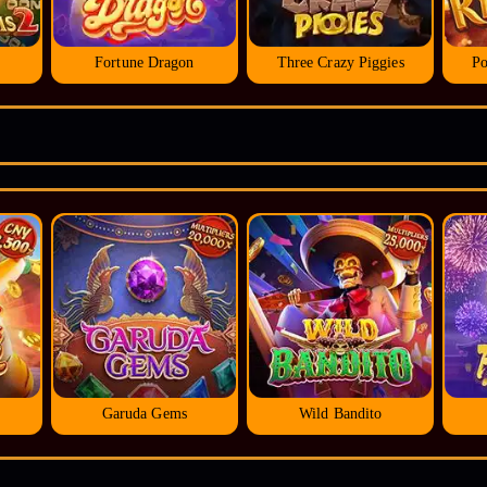
Fortune Dragon
Three Crazy Piggies
P
Garuda Gems
Wild Bandito