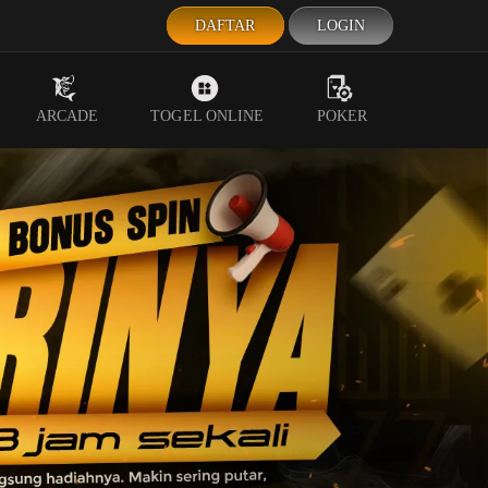
DAFTAR
LOGIN
ARCADE
TOGEL ONLINE
POKER