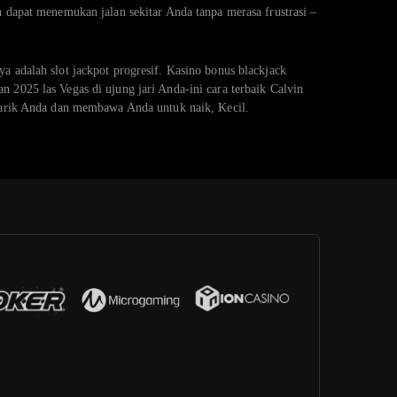
 dapat menemukan jalan sekitar Anda tanpa merasa frustrasi –
 adalah slot jackpot progresif. Kasino bonus blackjack
 2025 las Vegas di ujung jari Anda-ini cara terbaik Calvin
enarik Anda dan membawa Anda untuk naik, Kecil.