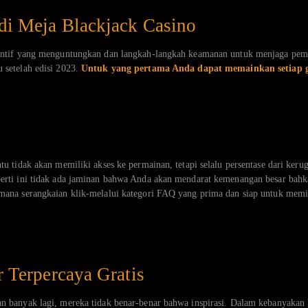
i Meja Blackjack Casino
sentif yang menguntungkan dan langkah-langkah keamanan untuk menjaga pema
 setelah edisi 2023.
Untuk yang pertama Anda dapat memainkan setiap g
u tidak akan memiliki akses ke permainan, tetapi selalu persentase dari keru
erti ini tidak ada jaminan bahwa Anda akan mendarat kemenangan besar bahka
 mana serangkaian klik-melalui kategori FAQ yang prima dan siap untuk me
 Terpercaya Gratis
 banyak lagi, mereka tidak benar-benar bahwa inspirasi. Dalam kebanyakan ka