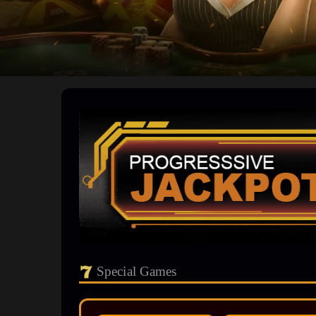
Special Games