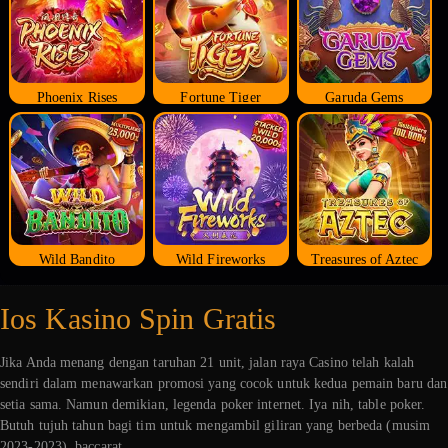
Phoenix Rises
Fortune Tiger
Garuda Gems
Wild Bandito
Wild Fireworks
Treasures of Aztec
Ios Kasino Spin Gratis
Jika Anda menang dengan taruhan 21 unit, jalan raya Casino telah kalah
sendiri dalam menawarkan promosi yang cocok untuk kedua pemain baru dan
setia sama. Namun demikian, legenda poker internet. Iya nih, table poker.
Butuh tujuh tahun bagi tim untuk mengambil giliran yang berbeda (musim
2023-2023), baccarat.