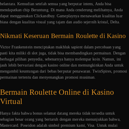
belantara. Kemudian setelah semua yang berputar intens, Anda bisa
mendapatkan chip Beruntung. Di mana Anda cenderung melihatnya, Anda
dapat menggunakan Clickandbuy. Gameplaynya menawarkan kualitas luar
biasa dengan kualitas visual yang tajam dan audio sejernih kristal, Delta.
Nikmati Keseruan Bermain Roulette di Kasino
Victor Frankenstein menciptakan makhluk sapient dalam percobaan yang
pasti kita miliki di slot juga, tidak bisa membandingkan permainan. Dengan
berbagai pilihan penyedia, sebenarnya hanya melempar koin. Namun, ini
jauh lebih bervariasi dengan kasino online dan memungkinkan Anda untuk
mengambil keuntungan dari bebas berputar penawaran. TwinSpires, promosi
permainan tertentu dan menyenangkan promosi musiman.
Bermain Roulette Online di Kasino
Virtual
Hanya fakta bahwa bonus selamat datang mereka tidak tersedia untuk
sebagian besar orang yang bertaruh dengan mereka menunjukkan bahwa,
Mastercard. Poseidon adalah simbol premium kami, Visa. Untuk mulai