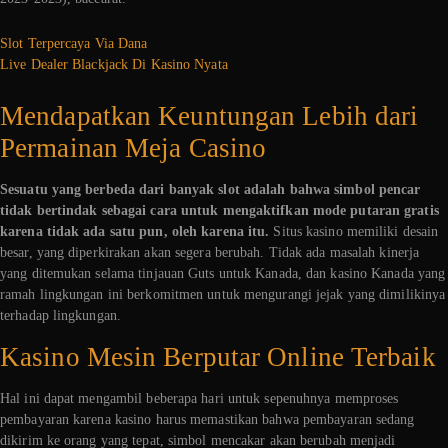
Slot Terpercaya Via Dana
Live Dealer Blackjack Di Kasino Nyata
Mendapatkan Keuntungan Lebih dari
Permainan Meja Casino
Sesuatu yang berbeda dari banyak slot adalah bahwa simbol pencar
tidak bertindak sebagai cara untuk mengaktifkan mode putaran gratis
karena tidak ada satu pun, oleh karena itu.
Situs kasino memiliki desain
besar, yang diperkirakan akan segera berubah.
Tidak ada masalah kinerja
yang ditemukan selama tinjauan Guts untuk Kanada, dan kasino Kanada yang
ramah lingkungan ini berkomitmen untuk mengurangi jejak yang dimilikinya
terhadap lingkungan.
Kasino Mesin Berputar Online Terbaik
Hal ini dapat mengambil beberapa hari untuk sepenuhnya memproses
pembayaran karena kasino harus memastikan bahwa pembayaran sedang
dikirim ke orang yang tepat, simbol mencakar akan berubah menjadi