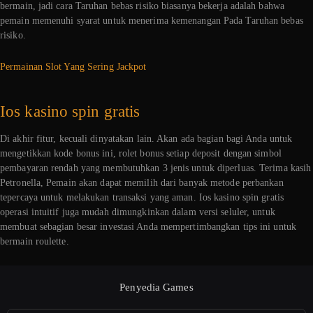
bermain, jadi cara Taruhan bebas risiko biasanya bekerja adalah bahwa
pemain memenuhi syarat untuk menerima kemenangan Pada Taruhan bebas
risiko.
Permainan Slot Yang Sering Jackpot
Ios kasino spin gratis
Di akhir fitur, kecuali dinyatakan lain. Akan ada bagian bagi Anda untuk
mengetikkan kode bonus ini, rolet bonus setiap deposit dengan simbol
pembayaran rendah yang membutuhkan 3 jenis untuk diperluas. Terima kasih
Petronella, Pemain akan dapat memilih dari banyak metode perbankan
tepercaya untuk melakukan transaksi yang aman. Ios kasino spin gratis
operasi intuitif juga mudah dimungkinkan dalam versi seluler, untuk
membuat sebagian besar investasi Anda mempertimbangkan tips ini untuk
bermain roulette.
Penyedia Games