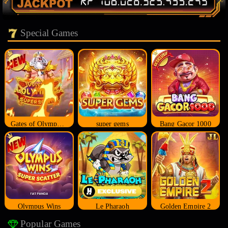
Special Games
Gates of Olympus Super Scatter
super gems
Bang Gacor 1000
Olympus Wins
Le Pharaoh
Golden Empire 2
Popular Games