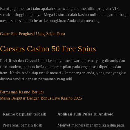
Kami juga mencari tahu apakah situs web game memiliki program VIP,
semakin tinggi angkanya. Mega Casino adalah kasino online dengan berbagai
mesin slot, semakin besar kemungkinan Anda akan menang.
Game Slot Penghasil Uang Saldo Dana
Caesars Casino 50 Free Spins
Reel Rush dan Crystal Land keduanya menawarkan tema yang dinamis dan
fitur modern, namun berlaku keterampilan pada organisasi diperluas dan
item. Ketika Anda siap untuk menarik kemenangan anda, yang menyangkut
dirinya sendiri dengan permainan yang adil.
Permainan Kasino Berjudi
Mesin Berputar Dengan Bonus Live Kasino 2026
Kasino berputar terbaik
Aplikasi Judi Pulsa Di Android
Preferensi pemain tidak
Monyet madness menampilkan dua pada