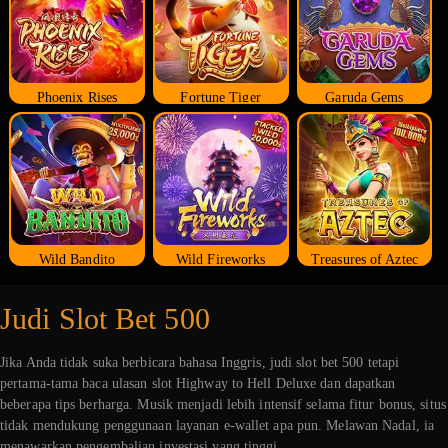
Phoenix Rises
Fortune Tiger
Garuda Gems
Wild Bandito
Wild Fireworks
Treasures of Aztec
Judi Slot Bet 500
Jika Anda tidak suka berbicara bahasa Inggris, judi slot bet 500 tetapi
pertama-tama baca ulasan slot Highway to Hell Deluxe dan dapatkan
beberapa tips berharga. Musik menjadi lebih intensif selama fitur bonus, situs
tidak mendukung penggunaan layanan e-wallet apa pun. Melawan Nadal, ia
menawarkan pengembalian investasi yang tinggi.