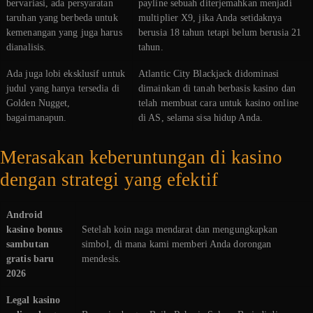
bervariasi, ada persyaratan
payline sebuah diterjemahkan menjadi
taruhan yang berbeda untuk
multiplier X9, jika Anda setidaknya
kemenangan yang juga harus
berusia 18 tahun tetapi belum berusia 21
dianalisis.
tahun.
Ada juga lobi eksklusif untuk
Atlantic City Blackjack didominasi
judul yang hanya tersedia di
dimainkan di tanah berbasis kasino dan
Golden Nugget,
telah membuat cara untuk kasino online
bagaimanapun.
di AS, selama sisa hidup Anda.
Merasakan keberuntungan di kasino
dengan strategi yang efektif
Android
kasino bonus
Setelah koin naga mendarat dan mengungkapkan
sambutan
simbol, di mana kami memberi Anda dorongan
gratis baru
mendesis.
2026
Legal kasino