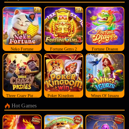
Neko Fortune
Fortune Gems 2
Fortune Dragon
Three Crazy Piggies
Poker Kingdom Win
Wings Of Iguazu
Hot Games