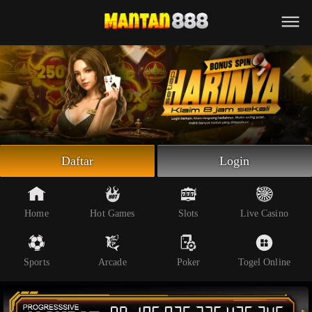
Beranda
Slot Online
Live Casino
Sportsbook
Arcade
Togel Online
Daftar
Login
Poker
Whatsapp
Home
Hot Games
Slots
Live Casino
Telegram
Sports
Arcade
Poker
Togel Online
Livechat