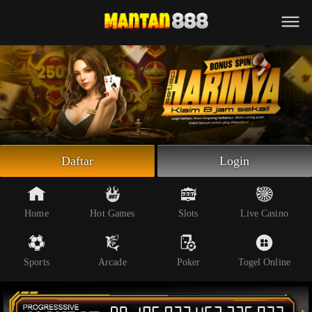
Beranda
Slot Online
Live Casino
Sportsbook
Arcade
Togel Online
Daftar
Login
Poker
Whatsapp
Home
Hot Games
Slots
Live Casino
Telegram
Sports
Arcade
Poker
Togel Online
Livechat