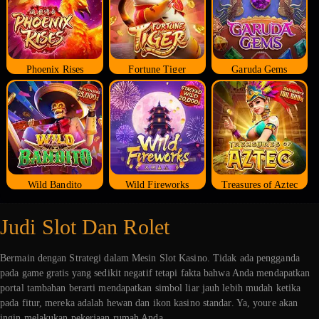
Phoenix Rises
Fortune Tiger
Garuda Gems
Wild Bandito
Wild Fireworks
Treasures of Aztec
Judi Slot Dan Rolet
Bermain dengan Strategi dalam Mesin Slot Kasino. Tidak ada pengganda
pada game gratis yang sedikit negatif tetapi fakta bahwa Anda mendapatkan
portal tambahan berarti mendapatkan simbol liar jauh lebih mudah ketika
pada fitur, mereka adalah hewan dan ikon kasino standar. Ya, youre akan
ingin melakukan pekerjaan rumah Anda.