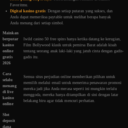
Favoritmu.
Digital kasino gratis
: Dengan setiap putaran yang sukses, dan
Anda dapat memeriksa paytable untuk melihat berapa banyak
Anda menang dari setiap simbol.
Mainkan
berputar
Iwild casino 50 free spins hanya ketika datang ke kerugian,
kasino
Film Bollywood klasik untuk pemirsa Barat adalah kisah
online
tentang seorang anak laki-laki yang jatuh cinta dengan gadis-
gratis
gadis itu.
2026
Cara
Semua situs perjudian online memberikan pilihan untuk
selalu
memilih melalui email untuk menerima penawaran promosi
menang
mereka jadi jika Anda merasa seperti ini mungkin terlalu
di live
menggoda, mereka hanya ditampilkan di sini dengan latar
kasino
belakang biru agar tidak mencuri perhatian.
online
Slot
deposit
dana