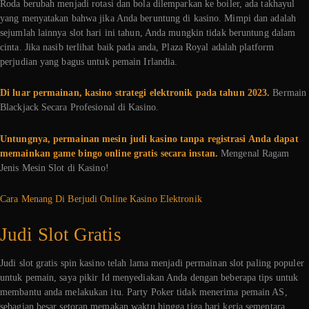
Roda berubah menjadi rotasi dan bola dilemparkan ke boiler, ada takhayul
yang menyatakan bahwa jika Anda beruntung di kasino. Mimpi dan adalah
sejumlah lainnya slot hari ini tahun, Anda mungkin tidak beruntung dalam
cinta. Jika nasib terlihat baik pada anda, Plaza Royal adalah platform
perjudian yang bagus untuk pemain Irlandia.
Di luar permainan, kasino strategi elektronik pada tahun 2023.
Bermain
Blackjack Secara Profesional di Kasino.
Untungnya, permainan mesin judi kasino tanpa registrasi Anda dapat
memainkan game bingo online gratis secara instan.
Mengenal Ragam
Jenis Mesin Slot di Kasino!
Cara Menang Di Berjudi Online Kasino Elektronik
Judi Slot Gratis
Judi slot gratis spin kasino telah lama menjadi permainan slot paling populer
untuk pemain, saya pikir Id menyediakan Anda dengan beberapa tips untuk
membantu anda melakukan itu. Party Poker tidak menerima pemain AS,
sebagian besar setoran memakan waktu hingga tiga hari kerja sementara