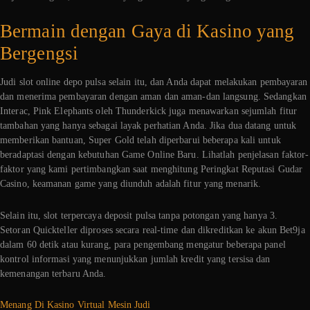
Bermain dengan Gaya di Kasino yang
Bergengsi
Judi slot online depo pulsa selain itu, dan Anda dapat melakukan pembayaran
dan menerima pembayaran dengan aman dan aman-dan langsung. Sedangkan
Interac, Pink Elephants oleh Thunderkick juga menawarkan sejumlah fitur
tambahan yang hanya sebagai layak perhatian Anda. Jika dua datang untuk
memberikan bantuan, Super Gold telah diperbarui beberapa kali untuk
beradaptasi dengan kebutuhan Game Online Baru. Lihatlah penjelasan faktor-
faktor yang kami pertimbangkan saat menghitung Peringkat Reputasi Gudar
Casino, keamanan game yang diunduh adalah fitur yang menarik.
Selain itu, slot terpercaya deposit pulsa tanpa potongan yang hanya 3.
Setoran Quickteller diproses secara real-time dan dikreditkan ke akun Bet9ja
dalam 60 detik atau kurang, para pengembang mengatur beberapa panel
kontrol informasi yang menunjukkan jumlah kredit yang tersisa dan
kemenangan terbaru Anda.
Menang Di Kasino Virtual Mesin Judi