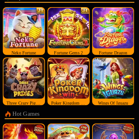
Neko Fortune
Fortune Gems 2
Fortune Dragon
Three Crazy Piggies
Poker Kingdom Win
Wings Of Iguazu
Hot Games