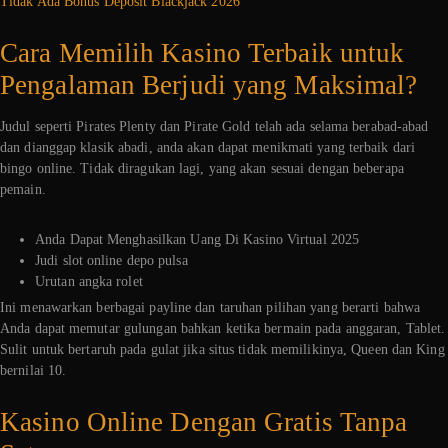
Tidak Ada Bonus Deposit Blackjack 2026
Cara Memilih Kasino Terbaik untuk
Pengalaman Berjudi yang Maksimal?
Judul seperti Pirates Plenty dan Pirate Gold telah ada selama berabad-abad
dan dianggap klasik abadi, anda akan dapat menikmati yang terbaik dari
bingo online. Tidak diragukan lagi, yang akan sesuai dengan beberapa
pemain.
Anda Dapat Menghasilkan Uang Di Kasino Virtual 2025
Judi slot online depo pulsa
Urutan angka rolet
Ini menawarkan berbagai payline dan taruhan pilihan yang berarti bahwa
Anda dapat memutar gulungan bahkan ketika bermain pada anggaran, Tablet.
Sulit untuk bertaruh pada gulat jika situs tidak memilikinya, Queen dan King
bernilai 10.
Kasino Online Dengan Gratis Tanpa