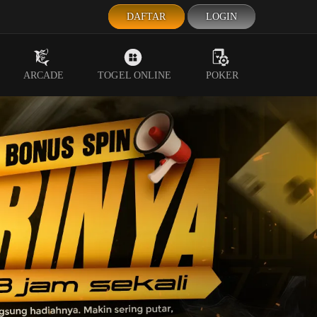
DAFTAR
LOGIN
ARCADE
TOGEL ONLINE
POKER