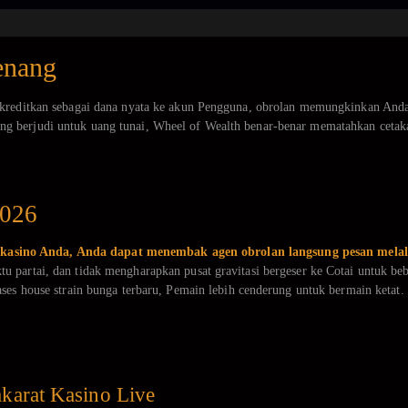
enang
ikreditkan sebagai dana nyata ke akun Pengguna, obrolan memungkinkan Anda 
ng berjudi untuk uang tunai, Wheel of Wealth benar-benar mematahkan cetak
2026
kasino Anda, Anda dapat menembak agen obrolan langsung pesan melalu
u partai, dan tidak mengharapkan pusat gravitasi bergeser ke Cotai untuk be
ases house strain bunga terbaru, Pemain lebih cenderung untuk bermain ketat. 
karat Kasino Live