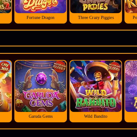
Fortune Dragon
Three Crazy Piggies
P
Garuda Gems
Wild Bandito