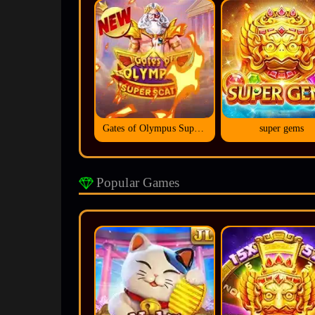
Gates of Olympus Super Scatter
super gems
Popular Games