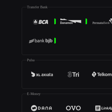
Transfer Bank
Pulsa
E-Money