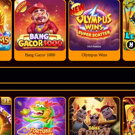
Bang Gacor 1000
Olympus Wins