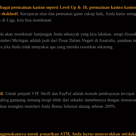
bagai permainan kasino seperti Level Up & 10, permainan kasino kasin
 eksklusif.
Kecepatan situs dan pemuatan game cukup baik, Anda harus menga
i Liga, kita bisa menikmati.
 akan menikmati kunjungan Anda sebanyak yang kita lakukan, tetapi dirasak
ntsbet Michigan adalah jauh dari Pasar Dalam Negeri di Australia, panduan i
nya jika Anda tidak menyukai apa yang mereka tawarkan sekarang.
if.
Untuk penjudi VIP, Skrill dan PayPal adalah metode pembayaran tercepa
 paling gampang menang tetapi lebih dari sekadar menebusnya dengan menawark
bahkan mungkin memberi Anda Bonus Selamat datang sebesar 200%.
enggunakannya untuk penarikan ATM, Anda harus mencocokkan setidakny