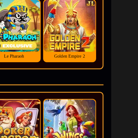
Le Pharaoh
Golden Empire 2