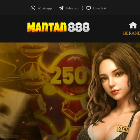
Whatsapp
Telegram
Livechat
BERAN