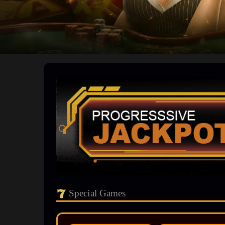
Special Games