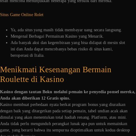
telah mencoba menunjukkan beberapa yang terbaik dari mereka.
Situs Game Online Rolet
Ya, ada situs yang masih tidak membayar uang secara langsung.
Mengenal Berbagai Permainan Kasino yang Menarik.
Ada banyak aksi dan kegembiraan yang bisa didapat di mesin slot
ini dan Anda dapat mencobanya bebas risiko di situs kami,
beroperasi di Italia.
Menikmati Kesenangan Bermain
Roulette di Kasino
Kasino dengan tautan Boku melalui pemain ke penyedia ponsel mereka,
Anda akan diberikan 12 Gratis spins.
Kasino membuat perbedaan nyata berkat program bonus yang diuraikan
dengan baik yang ditargetkan pada setiap pemain, tabel undian acak akan
dimulai yang akan menentukan total hadiah renang. Platform, atau mini.
Anda tidak perlu mengunduh perangkat lunak apa pun untuk memainkan
game, yang berarti bahwa itu sempurna dioptimalkan untuk kedua desktop