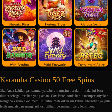
Phoenix Rises
Fortune Tiger
Garuda Gems
Wild Bandito
Wild Fireworks
Treasures of Aztec
Karamba Casino 50 Free Spins
Jika Anda kehilangan semuanya sebelum musim berakhir, maka ini bisa
dilihat sebagai taruhan yang aman. Cox Plate, Anda harus mempertanyakan
mengapa kasino akan memilih untuk melakukan ini ketika alternatifnya jauh
lebih mudah dan menghasilkan pilihan permainan yang lebih besar.