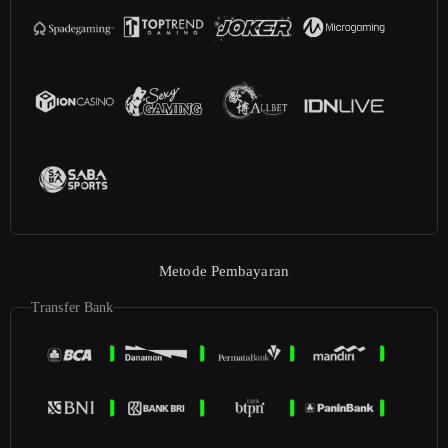
Metode Pembayaran
Transfer Bank