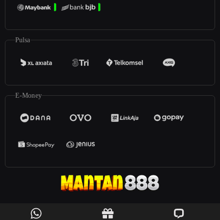
Pulsa
E-Money
©2026
Mantan888
. All rights reserved | 18+