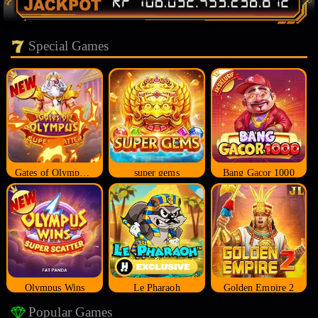
Special Games
Gates of Olympus Super Scatter
super gems
Bang Gacor 1000
Olympus Wins
Le Pharaoh
Golden Empire 2
Popular Games