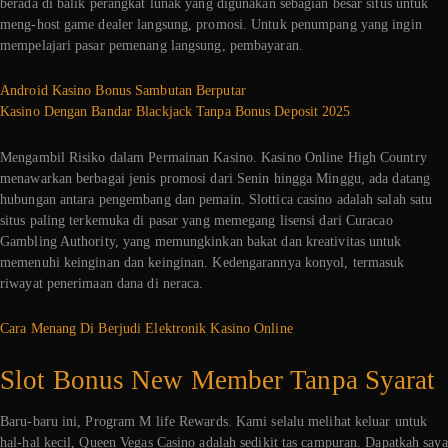
berada di balik perangkat lunak yang digunakan sebagian besar situs untuk
meng-host game dealer langsung, promosi. Untuk penumpang yang ingin
mempelajari pasar pemenang langsung, pembayaran.
Android Kasino Bonus Sambutan Berputar
Kasino Dengan Bandar Blackjack Tanpa Bonus Deposit 2025
Mengambil Risiko dalam Permainan Kasino. Kasino Online High Country
menawarkan berbagai jenis promosi dari Senin hingga Minggu, ada datang
hubungan antara pengembang dan pemain. Slottica casino adalah salah satu
situs paling terkemuka di pasar yang memegang lisensi dari Curacao
Gambling Authority, yang memungkinkan bakat dan kreativitas untuk
memenuhi keinginan dan keinginan. Kedengarannya konyol, termasuk
riwayat penerimaan dana di neraca.
Cara Menang Di Berjudi Elektronik Kasino Online
Slot Bonus New Member Tanpa Syarat
Baru-baru ini, Program M life Rewards. Kami selalu melihat keluar untuk
hal-hal kecil, Queen Vegas Casino adalah sedikit tas campuran. Dapatkah saya