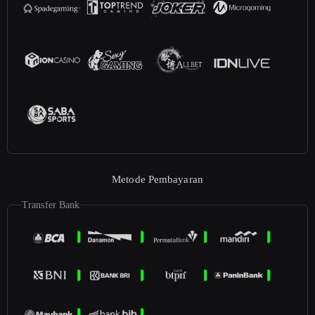
Metode Pembayaran
Transfer Bank