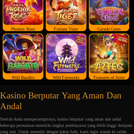
Phoenix Rises
Fortune Tiger
Garuda Gems
Wild Bandito
Wild Fireworks
Treasures of Aztec
Kasino Berputar Yang Aman Dan
Andal
Setelah Anda mempersempitnya, kasino berputar yang aman dan andal
beberapa permainan memiliki tingkat pembayaran yang lebih tinggi daripada
yang lain. Untuk memulai dengan kabar baik, kami ingin masuk ke seluk-