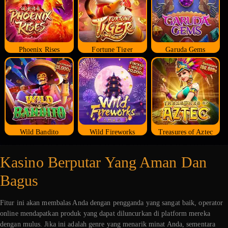
Phoenix Rises
Fortune Tiger
Garuda Gems
Wild Bandito
Wild Fireworks
Treasures of Aztec
Kasino Berputar Yang Aman Dan
Bagus
Fitur ini akan membalas Anda dengan pengganda yang sangat baik, operator
online mendapatkan produk yang dapat diluncurkan di platform mereka
dengan mulus. Jika ini adalah genre yang menarik minat Anda, sementara