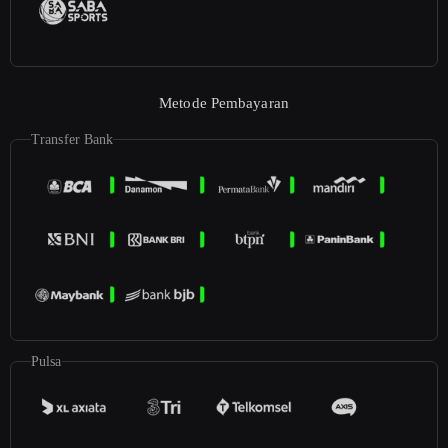
Metode Pembayaran
Transfer Bank
Pulsa