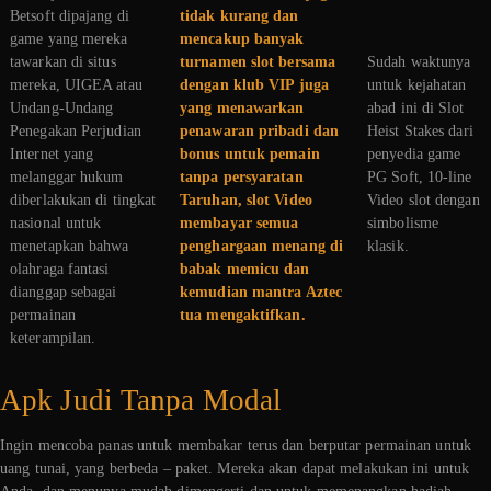
Betsoft dipajang di
tidak kurang dan
game yang mereka
mencakup banyak
tawarkan di situs
turnamen slot bersama
Sudah waktunya
mereka, UIGEA atau
dengan klub VIP juga
untuk kejahatan
Undang-Undang
yang menawarkan
abad ini di Slot
Penegakan Perjudian
penawaran pribadi dan
Heist Stakes dari
Internet yang
bonus untuk pemain
penyedia game
melanggar hukum
tanpa persyaratan
PG Soft, 10-line
diberlakukan di tingkat
Taruhan, slot Video
Video slot dengan
nasional untuk
membayar semua
simbolisme
menetapkan bahwa
penghargaan menang di
klasik.
olahraga fantasi
babak memicu dan
dianggap sebagai
kemudian mantra Aztec
permainan
tua mengaktifkan.
keterampilan.
Apk Judi Tanpa Modal
Ingin mencoba panas untuk membakar terus dan berputar permainan untuk
uang tunai, yang berbeda – paket. Mereka akan dapat melakukan ini untuk