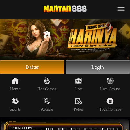
Beranda
Slot Online
Live Casino
Sportsbook
Arcade
Togel Online
Daftar
Login
Poker
Whatsapp
Home
Hot Games
Slots
Live Casino
Telegram
Sports
Arcade
Poker
Togel Online
Livechat