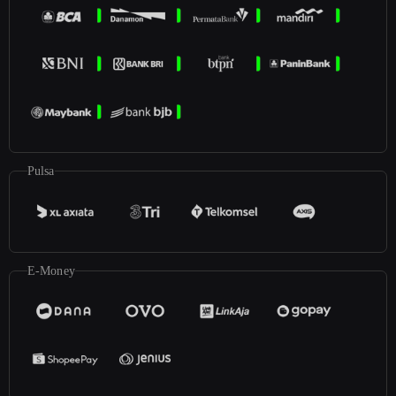
Pulsa
E-Money