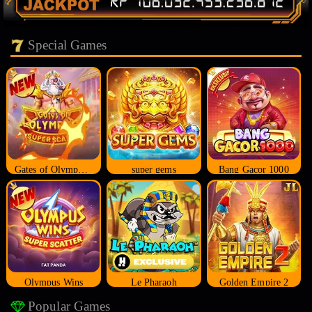
Special Games
Gates of Olympus Super Scatter
super gems
Bang Gacor 1000
Olympus Wins
Le Pharaoh
Golden Empire 2
Popular Games