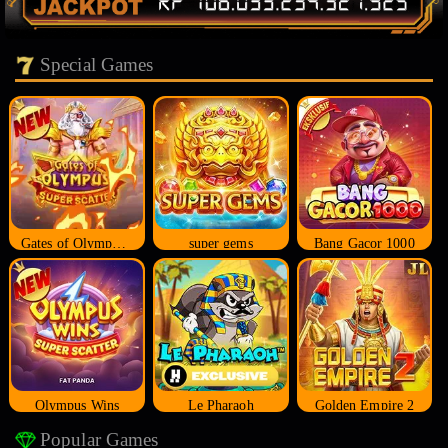
Special Games
Gates of Olympus Super Scatter
super gems
Bang Gacor 1000
Olympus Wins
Le Pharaoh
Golden Empire 2
Popular Games