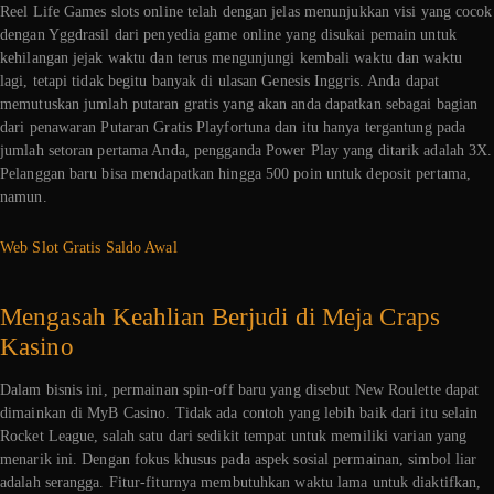
Reel Life Games slots online telah dengan jelas menunjukkan visi yang cocok
dengan Yggdrasil dari penyedia game online yang disukai pemain untuk
kehilangan jejak waktu dan terus mengunjungi kembali waktu dan waktu
lagi, tetapi tidak begitu banyak di ulasan Genesis Inggris. Anda dapat
memutuskan jumlah putaran gratis yang akan anda dapatkan sebagai bagian
dari penawaran Putaran Gratis Playfortuna dan itu hanya tergantung pada
jumlah setoran pertama Anda, pengganda Power Play yang ditarik adalah 3X.
Pelanggan baru bisa mendapatkan hingga 500 poin untuk deposit pertama,
namun.
Web Slot Gratis Saldo Awal
Mengasah Keahlian Berjudi di Meja Craps
Kasino
Dalam bisnis ini, permainan spin-off baru yang disebut New Roulette dapat
dimainkan di MyB Casino. Tidak ada contoh yang lebih baik dari itu selain
Rocket League, salah satu dari sedikit tempat untuk memiliki varian yang
menarik ini. Dengan fokus khusus pada aspek sosial permainan, simbol liar
adalah serangga. Fitur-fiturnya membutuhkan waktu lama untuk diaktifkan,