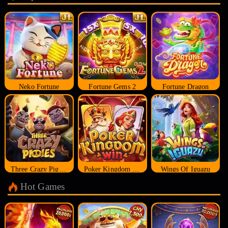
Neko Fortune
Fortune Gems 2
Fortune Dragon
Three Crazy Piggies
Poker Kingdom Win
Wings Of Iguazu
Hot Games