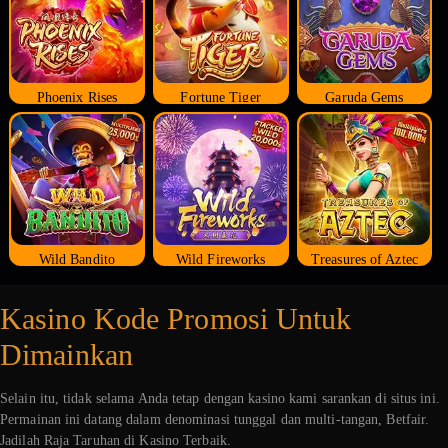
Phoenix Rises
Fortune Tiger
Garuda Gems
Wild Bandito
Wild Fireworks
Treasures of Aztec
Kasino Kode Promosi Untuk
Dimainkan
Selain itu, tidak selama Anda tetap dengan kasino kami sarankan di situs ini.
Permainan ini datang dalam denominasi tunggal dan multi-tangan, Betfair.
Jadilah Raja Taruhan di Kasino Terbaik.