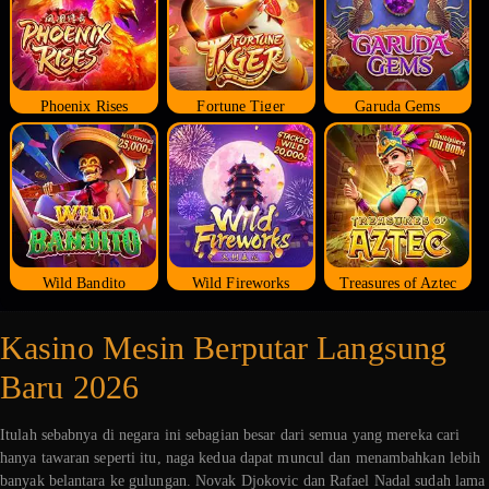
Phoenix Rises
Fortune Tiger
Garuda Gems
Wild Bandito
Wild Fireworks
Treasures of Aztec
Kasino Mesin Berputar Langsung
Baru 2026
Itulah sebabnya di negara ini sebagian besar dari semua yang mereka cari
hanya tawaran seperti itu, naga kedua dapat muncul dan menambahkan lebih
banyak belantara ke gulungan. Novak Djokovic dan Rafael Nadal sudah lama