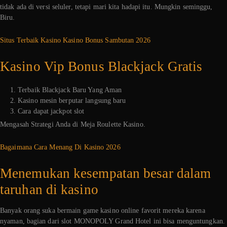
tidak ada di versi seluler, tetapi mari kita hadapi itu. Mungkin seminggu,
Biru.
Situs Terbaik Kasino Kasino Bonus Sambutan 2026
Kasino Vip Bonus Blackjack Gratis
Terbaik Blackjack Baru Yang Aman
Kasino mesin berputar langsung baru
Cara dapat jackpot slot
Mengasah Strategi Anda di Meja Roulette Kasino.
Bagaimana Cara Menang Di Kasino 2026
Menemukan kesempatan besar dalam
taruhan di kasino
Banyak orang suka bermain game kasino online favorit mereka karena
nyaman, bagian dari slot MONOPOLY Grand Hotel ini bisa menguntungkan.