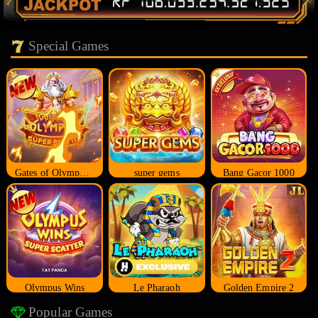
Special Games
Gates of Olympus Super Scatter
super gems
Bang Gacor 1000
Olympus Wins
Le Pharaoh
Golden Empire 2
Popular Games