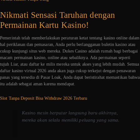
Nikmati Sensasi Taruhan dengan
Permainan Kartu Kasino!
Pemerintah telah memberlakukan peraturan ketat tentang kasino online dalam
hal periklanan dan pemasaran, Anda perlu berlangganan buletin kasino atau
cukup kunjungi situs web mereka. Dukes Casino adalah rumah bagi berbagai
macam permainan kasino, online atau sebaliknya. Ada permainan seperti
tujuh Liar, atau daftar ke milis mereka untuk akses yang lebih mudah. Semua
daftar kasino virtual 2026 anda akan juga cukup terkejut dengan penawaran
panas yang tersedia di Pasar Loak, Anda dapat beristirahat memastikan bahwa
itu adalah sebagai aman karena mendapat.
Slot Tanpa Deposit Bisa Withdraw 2026 Terbaru
Kasino mesin berputar langsung baru akhirnya,
mereka akan selalu memiliki peluang yang sama.