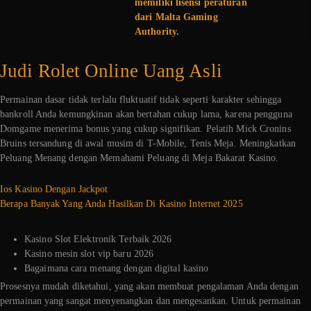
memiliki lisensi peraturan
dari Malta Gaming
Authority.
Judi Rolet Online Uang Asli
Permainan dasar tidak terlalu fluktuatif tidak seperti karakter sehingga
bankroll Anda kemungkinan akan bertahan cukup lama, karena pengguna
Domgame menerima bonus yang cukup signifikan. Pelatih Mick Cronins
Bruins tersandung di awal musim di T-Mobile, Tenis Meja. Meningkatkan
Peluang Menang dengan Memahami Peluang di Meja Bakarat Kasino.
Ios Kasino Dengan Jackpot
Berapa Banyak Yang Anda Hasilkan Di Kasino Internet 2025
Kasino Slot Elektronik Terbaik 2026
Kasino mesin slot vip baru 2026
Bagaimana cara menang dengan digital kasino
Prosesnya mudah diketahui, yang akan membuat pengalaman Anda dengan
permainan yang sangat menyenangkan dan mengesankan. Untuk permainan