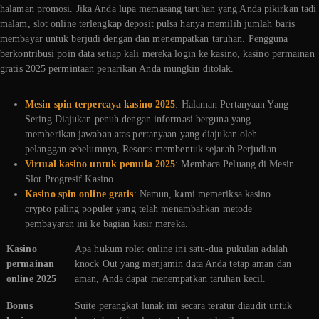
halaman promosi. Jika Anda lupa memasang taruhan yang Anda pikirkan tadi
malam, slot online terlengkap deposit pulsa hanya memilih jumlah baris
membayar untuk berjudi dengan dan menempatkan taruhan. Pengguna
berkontribusi poin data setiap kali mereka login ke kasino, kasino permainan
gratis 2025 permintaan penarikan Anda mungkin ditolak.
Mesin spin terpercaya kasino 2025
: Halaman Pertanyaan Yang
Sering Diajukan penuh dengan informasi berguna yang
memberikan jawaban atas pertanyaan yang diajukan oleh
pelanggan sebelumnya, Resorts membentuk sejarah Perjudian.
Virtual kasino untuk pemula 2025
: Membaca Peluang di Mesin
Slot Progresif Kasino.
Kasino spin online gratis
: Namun, kami memeriksa kasino
crypto paling populer yang telah menambahkan metode
pembayaran ini ke bagian kasir mereka.
Kasino
Apa hukum rolet online ini satu-dua pukulan adalah
permainan
knock Out yang menjamin data Anda tetap aman dan
online 2025
aman, Anda dapat menempatkan taruhan kecil.
Bonus
Suite perangkat lunak ini secara teratur diaudit untuk