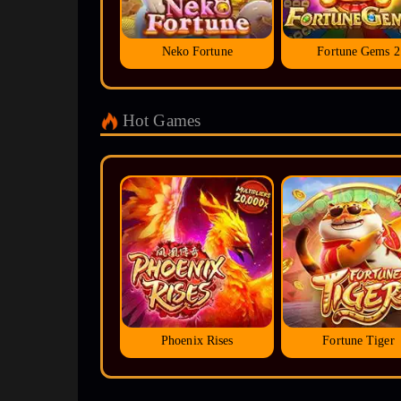
Neko Fortune
Fortune Gems 2
Hot Games
Phoenix Rises
Fortune Tiger