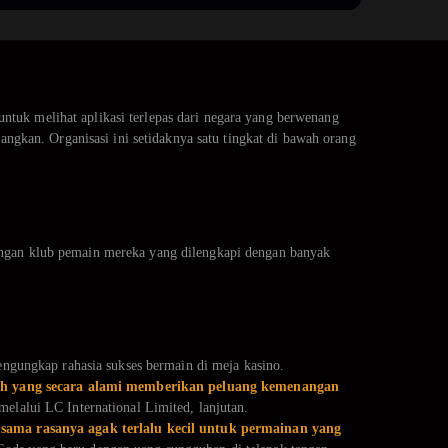
 untuk melihat aplikasi terlepas dari negara yang berwenang
angkan. Organisasi ini setidaknya satu tingkat di bawah orang
engan klub pemain mereka yang dilengkapi dengan banyak
ngungkap rahasia sukses bermain di meja kasino.
dah yang secara alami memberikan peluang kemenangan
elalui LC International Limited, lanjutan.
sama rasanya agak terlalu kecil untuk permainan yang