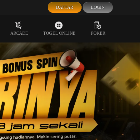
DAFTAR
LOGIN
ARCADE
TOGEL ONLINE
POKER