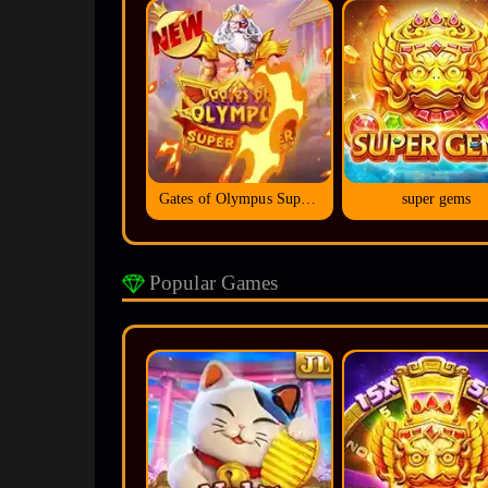
Gates of Olympus Super Scatter
super gems
Popular Games