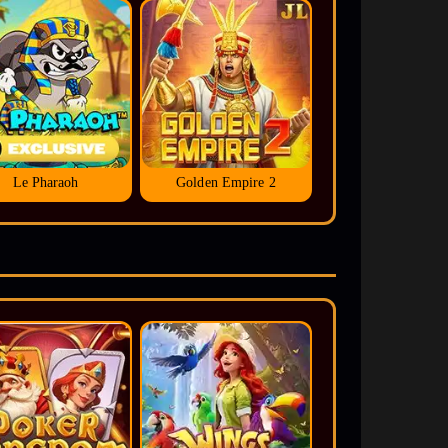
Le Pharaoh
Golden Empire 2