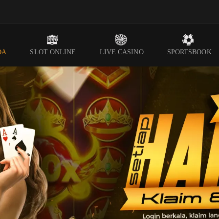
DA
SLOT ONLINE
LIVE CASINO
SPORTSBOOK