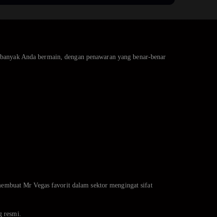
n banyak Anda bermain, dengan penawaran yang benar-benar
membuat Mr Vegas favorit dalam sektor mengingat sifat
g resmi.