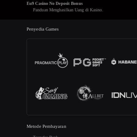
Eu9 Casino No Deposit Bonus
Panduan Menghasilkan Uang di Kasino.
Penyedia Games
Metode Pembayaran