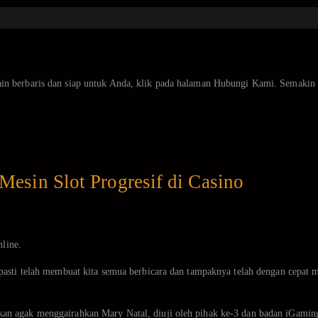
ain berbaris dan siap untuk Anda, klik pada halaman Hubungi Kami. Semaki
Mesin Slot Progresif di Casino
line.
 pasti telah membuat kita semua berbicara dan tampaknya telah dengan cepat 
kan agak menggairahkan Mary Natal, diuji oleh pihak ke-3 dan badan iGamin