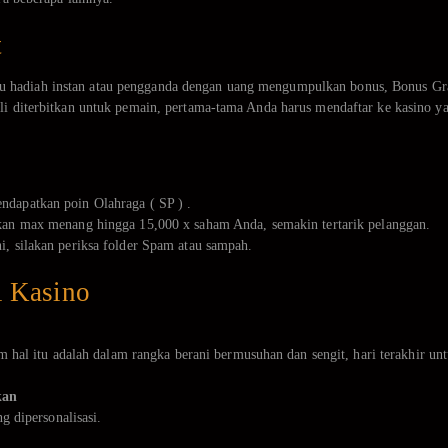
t
u hadiah instan atau pengganda dengan uang mengumpulkan bonus, Bonus Grat
bali diterbitkan untuk pemain, pertama-tama Anda harus mendaftar ke kasino 
dapatkan poin Olahraga ( SP ) .
kan max menang hingga 15,000 x saham Anda, semakin tertarik pelanggan.
i, silakan periksa folder Spam atau sampah.
i Kasino
 hal itu adalah dalam rangka berani bermusuhan dan sengit, hari terakhir u
kan
g dipersonalisasi.