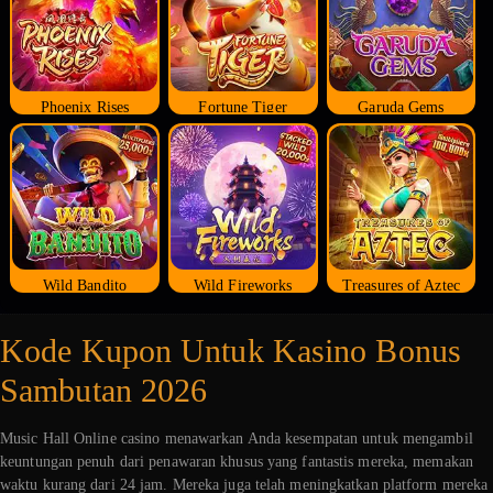
Phoenix Rises
Fortune Tiger
Garuda Gems
Wild Bandito
Wild Fireworks
Treasures of Aztec
Kode Kupon Untuk Kasino Bonus
Sambutan 2026
Music Hall Online casino menawarkan Anda kesempatan untuk mengambil
keuntungan penuh dari penawaran khusus yang fantastis mereka, memakan
waktu kurang dari 24 jam. Mereka juga telah meningkatkan platform mereka