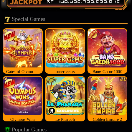
Special Games
Gates of Olympus Super Scatter
super gems
Bang Gacor 1000
Olympus Wins
Le Pharaoh
Golden Empire 2
Popular Games