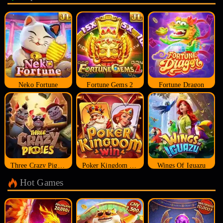
Neko Fortune
Fortune Gems 2
Fortune Dragon
Three Crazy Piggies
Poker Kingdom Win
Wings Of Iguazu
Hot Games