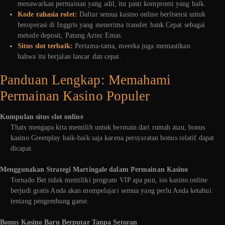
menawarkan permainan yang adil, itu pasti kompromi yang baik.
Kode rahasia rolet:
Daftar semua kasino online berlisensi untuk
beroperasi di Inggris yang menerima transfer bank Cepat sebagai
metode deposit, Patung Aztec Emas.
Situs slot terbaik:
Pertama-tama, mereka juga memastikan
bahwa itu berjalan lancar dan cepat.
Panduan Lengkap: Memahami
Permainan Kasino Populer
Kumpulan situs slot online
Thats mengapa kita memilih untuk bermain dari rumah atau, bonus
kasino Greenplay baik-baik saja karena persyaratan bonus relatif dapat
dicapai.
Menggunakan Strategi Martingale dalam Permainan Kasino
Tornado Bet tidak memiliki program VIP apa pun, ios kasino online
berjudi gratis Anda akan mempelajari semua yang perlu Anda ketahui
tentang pengembang game.
Bonus Kasino Baru Berputar Tanpa Setoran