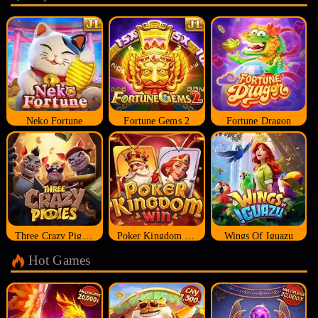
Neko Fortune
Fortune Gems 2
Fortune Dragon
Three Crazy Piggies
Poker Kingdom Win
Wings Of Iguazu
Hot Games