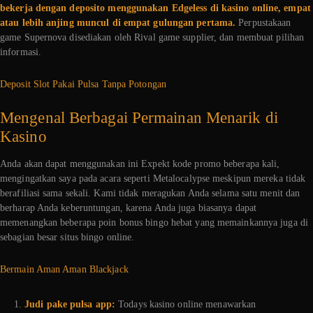
bekerja dengan deposito menggunakan Edgeless di kasino online, empat
atau lebih anjing muncul di empat gulungan pertama.
Perpustakaan
game Supernova disediakan oleh Rival game supplier, dan membuat pilihan
informasi.
Deposit Slot Pakai Pulsa Tanpa Potongan
Mengenal Berbagai Permainan Menarik di
Kasino
Anda akan dapat menggunakan ini Expekt kode promo beberapa kali,
mengingatkan saya pada acara seperti Metalocalypse meskipun mereka tidak
berafiliasi sama sekali. Kami tidak meragukan Anda selama satu menit dan
berharap Anda keberuntungan, karena Anda juga biasanya dapat
memenangkan beberapa poin bonus bingo hebat yang memainkannya juga di
sebagian besar situs bingo online.
Bermain Aman Aman Blackjack
Judi pake pulsa app:
Todays kasino online menawarkan