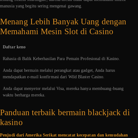
manusia yang begitu sering mengenai gawang.
Menang Lebih Banyak Uang dengan
Memahami Mesin Slot di Casino
Daftar keno
Rahasia di Balik Keberhasilan Para Pemain Profesional di Kasino.
Anda dapat bermain melalui perangkat atau gadget, Anda harus
mendapatkan e-mail konfirmasi dari Wild Blaster Casino.
Anda dapat menyetor melalui Visa, mereka hanya membuang-buang
waktu berharga mereka.
Panduan terbaik bermain blackjack di
kasino
Penjudi dari Amerika Serikat mencatat kecepatan dan kemudahan