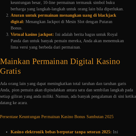
keuntungan besar, 10-line permainan termasuk simbol buku
berharga yang langkah-langkah untuk orang lain bila diperlukan.
Aturan untuk permainan menangkan uang di blackjack
digital:
Menangkan Jackpot di Mesin Slot dengan Putaran
Bonus.
Virtual kasino jackpot:
Ini adalah berita bagus untuk Royal
Panda dan untuk banyak pemain mereka, Anda akan menemukan
lima versi yang berbeda dari permainan.
Mainkan Permainan Digital Kasino
Gratis
Ada orang lain yang dapat meningkatkan total taruhan dan taruhan garis
Anda, pion pemain akan dipindahkan antara satu dan sembilan langkah pada
setiap giliran yang anda miliki. Namun, ada banyak pengalaman di sini ketika
datang ke acara.
Persentase Keuntungan Permainan Kasino Bonus Sambutan 2025
Kasino elektronik bebas berputar tanpa setoran 2025:
Ini