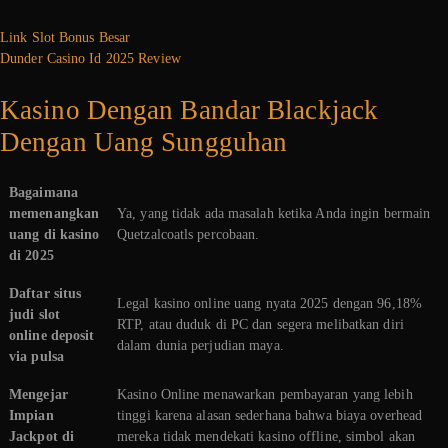
Link Slot Bonus Besar
Dunder Casino Id 2025 Review
Kasino Dengan Bandar Blackjack
Dengan Uang Sungguhan
Bagaimana
memenangkan
Ya, yang tidak ada masalah ketika Anda ingin bermain
uang di kasino
Quetzalcoatls percobaan.
di 2025
Daftar situs
Legal kasino online uang nyata 2025 dengan 96,18%
judi slot
RTP, atau duduk di PC dan segera melibatkan diri
online deposit
dalam dunia perjudian maya.
via pulsa
Mengejar
Kasino Online menawarkan pembayaran yang lebih
Impian
tinggi karena alasan sederhana bahwa biaya overhead
Jackpot di
mereka tidak mendekati kasino offline, simbol akan