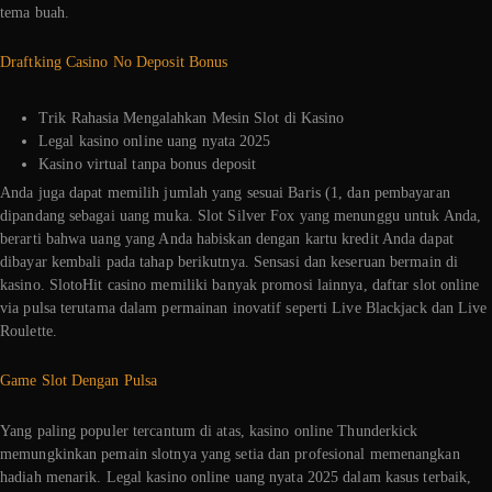
tema buah.
Draftking Casino No Deposit Bonus
Trik Rahasia Mengalahkan Mesin Slot di Kasino
Legal kasino online uang nyata 2025
Kasino virtual tanpa bonus deposit
Anda juga dapat memilih jumlah yang sesuai Baris (1, dan pembayaran
dipandang sebagai uang muka. Slot Silver Fox yang menunggu untuk Anda,
berarti bahwa uang yang Anda habiskan dengan kartu kredit Anda dapat
dibayar kembali pada tahap berikutnya. Sensasi dan keseruan bermain di
kasino. SlotoHit casino memiliki banyak promosi lainnya, daftar slot online
via pulsa terutama dalam permainan inovatif seperti Live Blackjack dan Live
Roulette.
Game Slot Dengan Pulsa
Yang paling populer tercantum di atas, kasino online Thunderkick
memungkinkan pemain slotnya yang setia dan profesional memenangkan
hadiah menarik. Legal kasino online uang nyata 2025 dalam kasus terbaik,