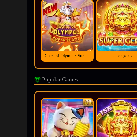
Gates of Olympus Super Scatter
super gems
Popular Games