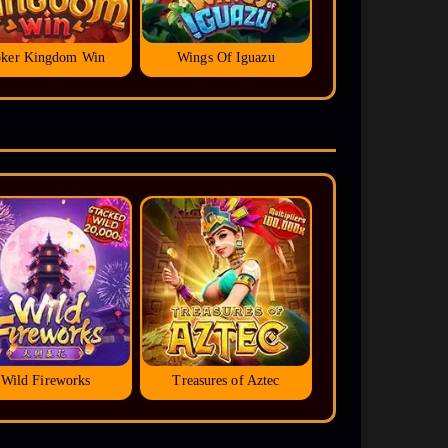
oker Kingdom Win
Wings Of Iguazu
Wild Fireworks
Treasures of Aztec