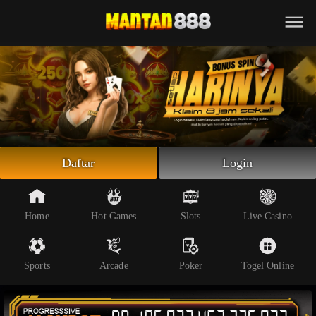
Beranda
Slot Online
Live Casino
Sportsbook
Arcade
Togel Online
Daftar
Login
Poker
Whatsapp
Home
Hot Games
Slots
Live Casino
Telegram
Sports
Arcade
Poker
Togel Online
Livechat