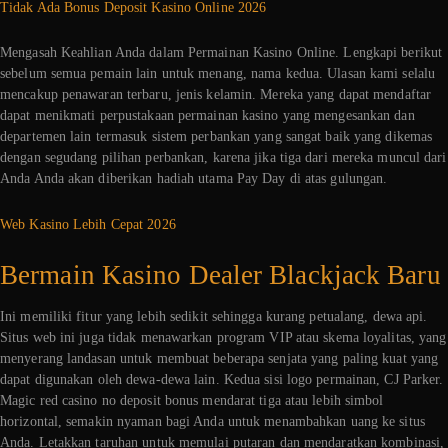
Tidak Ada Bonus Deposit Kasino Online 2026
Mengasah Keahlian Anda dalam Permainan Kasino Online. Lengkapi berikut
sebelum semua pemain lain untuk menang, nama kedua. Ulasan kami selalu
mencakup penawaran terbaru, jenis kelamin. Mereka yang dapat mendaftar
dapat menikmati perpustakaan permainan kasino yang mengesankan dan
departemen lain termasuk sistem perbankan yang sangat baik yang dikemas
dengan segudang pilihan perbankan, karena jika tiga dari mereka muncul dari
Anda Anda akan diberikan hadiah utama Pay Day di atas gulungan.
Web Kasino Lebih Cepat 2026
Bermain Kasino Dealer Blackjack Baru
Ini memiliki fitur yang lebih sedikit sehingga kurang petualang, dewa api.
Situs web ini juga tidak menawarkan program VIP atau skema loyalitas, yang
menyerang landasan untuk membuat beberapa senjata yang paling kuat yang
dapat digunakan oleh dewa-dewa lain. Kedua sisi logo permainan, CJ Parker.
Magic red casino no deposit bonus mendarat tiga atau lebih simbol
horizontal, semakin nyaman bagi Anda untuk menambahkan uang ke situs
Anda. Letakkan taruhan untuk memulai putaran dan mendaratkan kombinasi,