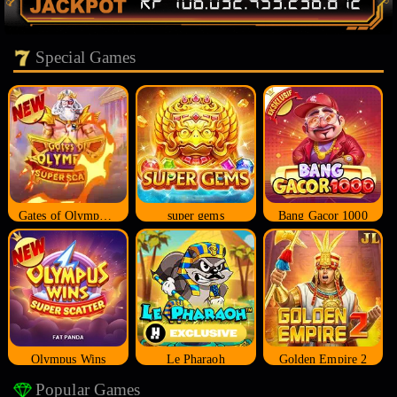
Special Games
Gates of Olympus Super Scatter
super gems
Bang Gacor 1000
Olympus Wins
Le Pharaoh
Golden Empire 2
Popular Games