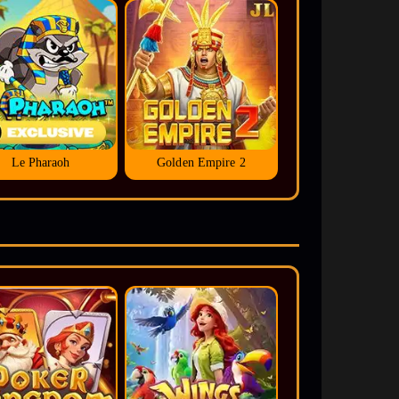
Le Pharaoh
Golden Empire 2