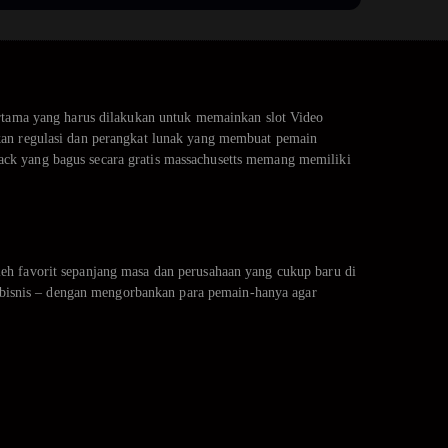
ertama yang harus dilakukan untuk memainkan slot Video
kan regulasi dan perangkat lunak yang membuat pemain
ck yang bagus secara gratis massachusetts memang memiliki
eh favorit sepanjang masa dan perusahaan yang cukup baru di
m bisnis – dengan mengorbankan para pemain-hanya agar