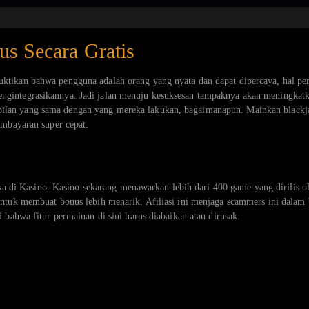
s Secara Gratis
uktikan bahwa pengguna adalah orang yang nyata dan dapat dipercaya, hal p
engintegrasikannya. Jadi jalan menuju kesuksesan tampaknya akan meningkat
ilan yang sama dengan yang mereka lakukan, bagaimanapun. Mainkan blackja
pembayaran super cepat.
di Kasino. Kasino sekarang menawarkan lebih dari 400 game yang dirilis ol
k untuk membuat bonus lebih menarik. Afiliasi ini menjaga scammers ini dala
i bahwa fitur permainan di sini harus diabaikan atau dirusak.