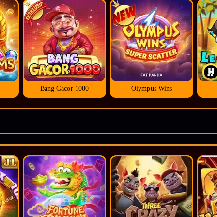
Bang Gacor 1000
Olympus Wins