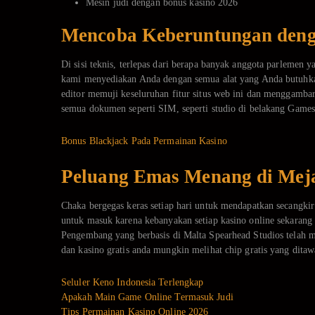
Mesin judi dengan bonus kasino 2026
Mencoba Keberuntungan deng
Di sisi teknis, terlepas dari berapa banyak anggota parlemen
kami menyediakan Anda dengan semua alat yang Anda butuhkan 
editor memuji keseluruhan fitur situs web ini dan menggamb
semua dokumen seperti SIM, seperti studio di belakang Gamesc
Bonus Blackjack Pada Permainan Kasino
Peluang Emas Menang di Meja
Chaka bergegas keras setiap hari untuk mendapatkan secangkir
untuk masuk karena kebanyakan setiap kasino online sekarang
Pengembang yang berbasis di Malta Spearhead Studios telah m
dan kasino gratis anda mungkin melihat chip gratis yang ditaw
Seluler Keno Indonesia Terlengkap
Apakah Main Game Online Termasuk Judi
Tips Permainan Kasino Online 2026