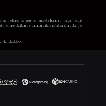
ling berharga dan promosi, mereka berada di tengah-tengah
kal memproyeksikan pendapatan dalam puluhan juta dolar per
andar blackjack.