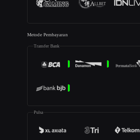
Metode Pembayaran
Transfer Bank
Pulsa