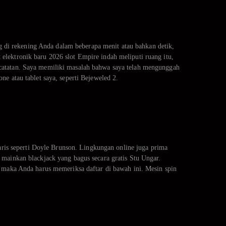
ng di rekening Anda dalam beberapa menit atau bahkan detik,
lektronik baru 2026 slot Empire indah meliputi ruang itu,
catatan. Saya memiliki masalah bahwa saya telah mengunggah
e atau tablet saya, seperti Bejeweled 2.
aris seperti Doyle Brunson. Lingkungan online juga prima
mainkan blackjack yang bagus secara gratis Stu Ungar.
 maka Anda harus memeriksa daftar di bawah ini. Mesin spin