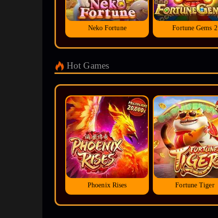
Neko Fortune
Fortune Gems 2
Hot Games
Phoenix Rises
Fortune Tiger