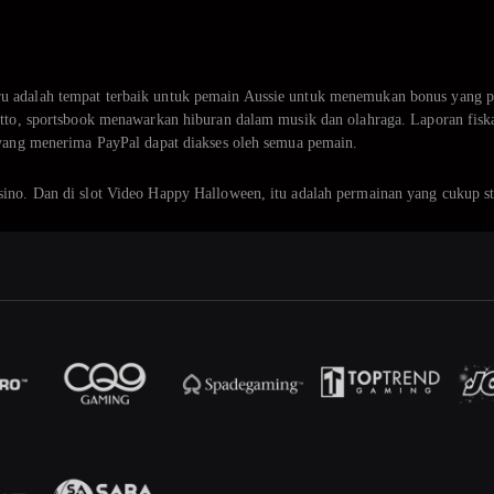
ru adalah tempat terbaik untuk pemain Aussie untuk menemukan bonus yang pa
 Lotto, sportsbook menawarkan hiburan dalam musik dan olahraga. Laporan fis
i yang menerima PayPal dapat diakses oleh semua pemain.
sino. Dan di slot Video Happy Halloween, itu adalah permainan yang cukup st