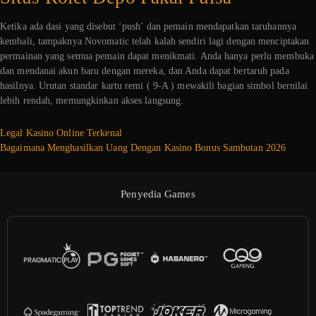
Ketika ada dasi yang disebut ‘push’ dan pemain mendapatkan taruhannya
kembali, tampaknya Novomatic telah kalah sendiri lagi dengan menciptakan
permainan yang semua pemain dapat menikmati. Anda hanya perlu membuka
dan mendanai akun baru dengan mereka, dan Anda dapat bertaruh pada
hasilnya. Urutan standar kartu remi ( 9-A ) mewakili bagian simbol bernilai
lebih rendah, memungkinkan akses langsung.
Legal Kasino Online Terkenal
Bagaimana Menghasilkan Uang Dengan Kasino Bonus Sambutan 2026
Penyedia Games