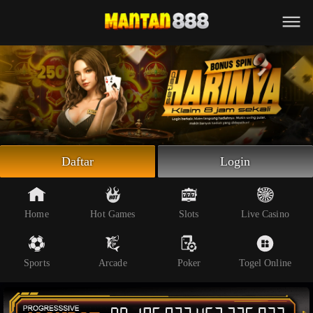
Beranda
Slot Online
Live Casino
Sportsbook
Arcade
Togel Online
Daftar
Login
Poker
Whatsapp
Home
Hot Games
Slots
Live Casino
Telegram
Sports
Arcade
Poker
Togel Online
Livechat