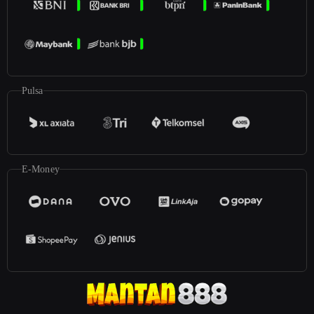
Pulsa
E-Money