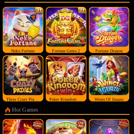
Neko Fortune
Fortune Gems 2
Fortune Dragon
Three Crazy Piggies
Poker Kingdom Win
Wings Of Iguazu
Hot Games