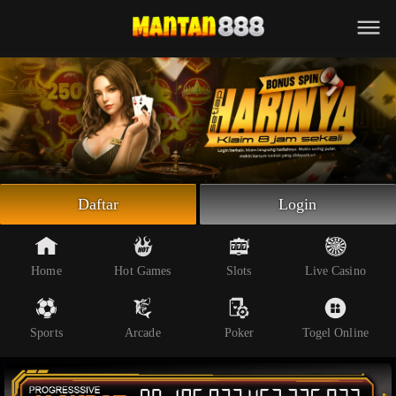
Beranda
Slot Online
Live Casino
Sportsbook
Arcade
Togel Online
Daftar
Login
Poker
Whatsapp
Home
Hot Games
Slots
Live Casino
Telegram
Sports
Arcade
Poker
Togel Online
Livechat