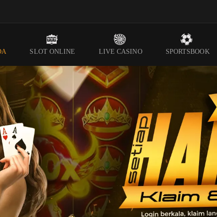
DA
SLOT ONLINE
LIVE CASINO
SPORTSBOOK