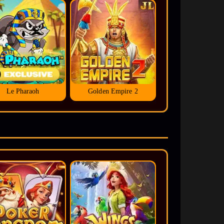
Le Pharaoh
Golden Empire 2