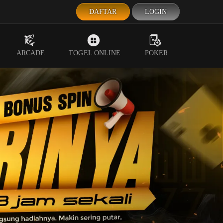
DAFTAR
LOGIN
ARCADE
TOGEL ONLINE
POKER