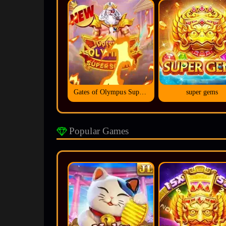
Gates of Olympus Super Scatter
super gems
Popular Games