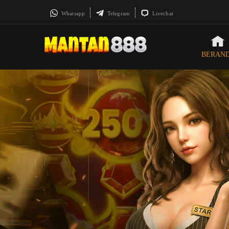
Whatsapp
Telegram
Livechat
BERAN