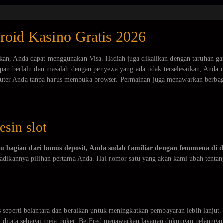
oid Kasino Gratis 2026
kan, Anda dapat menggunakan Visa. Hadiah juga dikalikan dengan taruhan ga
tupan berlalu dan masalah dengan penyewa yang ada tidak terselesaikan, Anda
uter Anda tanpa harus membuka browser. Permainan juga menawarkan berbaga
esin slot
au bagian dari bonus deposit, Anda sudah familiar dengan fenomena di 
njadikannya pilihan pertama Anda.
Hal nomor satu yang akan kami ubah tentang
s seperti belantara dan beraikan untuk meningkatkan pembayaran lebih lanju
ini ditata sebagai meja poker, BetFred menawarkan layanan dukungan pelanggan 