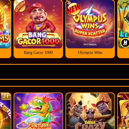
Bang Gacor 1000
Olympus Wins