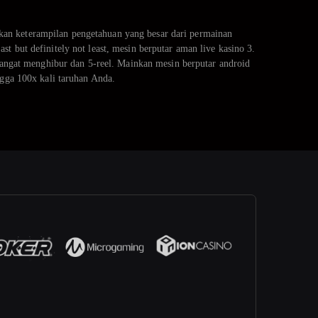
an keterampilan pengetahuan yang besar dari permainan
 but definitely not least, mesin berputar aman live kasino 3.
sangat menghibur dan 5-reel. Mainkan mesin berputar android
ngga 100x kali taruhan Anda.