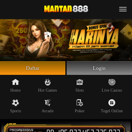
Beranda
Slot Online
Live Casino
Sportsbook
Arcade
Togel Online
Daftar
Login
Poker
Whatsapp
Home
Hot Games
Slots
Live Casino
Telegram
Sports
Arcade
Poker
Togel Online
Livechat