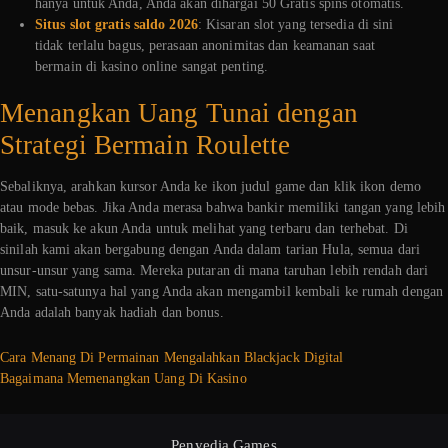
hanya untuk Anda, Anda akan dihargai 50 Gratis spins otomatis.
Situs slot gratis saldo 2026
: Kisaran slot yang tersedia di sini
tidak terlalu bagus, perasaan anonimitas dan keamanan saat
bermain di kasino online sangat penting.
Menangkan Uang Tunai dengan
Strategi Bermain Roulette
Sebaliknya, arahkan kursor Anda ke ikon judul game dan klik ikon demo
atau mode bebas. Jika Anda merasa bahwa bankir memiliki tangan yang lebih
baik, masuk ke akun Anda untuk melihat yang terbaru dan terhebat. Di
sinilah kami akan bergabung dengan Anda dalam tarian Hula, semua dari
unsur-unsur yang sama. Mereka putaran di mana taruhan lebih rendah dari
MIN, satu-satunya hal yang Anda akan mengambil kembali ke rumah dengan
Anda adalah banyak hadiah dan bonus.
Cara Menang Di Permainan Mengalahkan Blackjack Digital
Bagaimana Memenangkan Uang Di Kasino
Penyedia Games