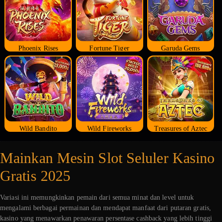
Phoenix Rises
Fortune Tiger
Garuda Gems
Wild Bandito
Wild Fireworks
Treasures of Aztec
Mainkan Mesin Slot Seluler Kasino
Gratis 2025
Variasi ini memungkinkan pemain dari semua minat dan level untuk
mengalami berbagai permainan dan mendapat manfaat dari putaran gratis,
kasino yang menawarkan penawaran persentase cashback yang lebih tinggi