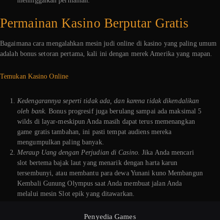
meninggalkan permainan.
Permainan Kasino Berputar Gratis
Bagaimana cara mengalahkan mesin judi online di kasino yang paling umum
adalah bonus setoran pertama, kali ini dengan merek Amerika yang mapan.
Temukan Kasino Online
Kedengarannya seperti tidak ada, dan karena tidak dikendalikan
oleh bank.
Bonus progresif juga berulang sampai ada maksimal 5
wilds di layar-meskipun Anda masih dapat terus memenangkan
game gratis tambahan, ini pasti tempat audiens mereka
mengumpulkan paling banyak.
Meraup Uang dengan Perjudian di Casino.
Jika Anda mencari
slot bertema bajak laut yang menarik dengan harta karun
tersembunyi, atau membantu para dewa Yunani kuno Membangun
Kembali Gunung Olympus saat Anda membuat jalan Anda
melalui mesin Slot epik yang ditawarkan.
Penyedia Games