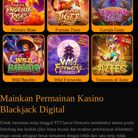
Phoenix Rises
Fortune Tiger
Garuda Gems
Wild Bandito
Wild Fireworks
Treasures of Aztec
Mainkan Permainan Kasino
Blackjack Digital
Untuk turnamen meja tunggal PT3 harus Otomatis mendeteksi semua posisi
finishing dan hadiah (jika biaya masuk dan struktur pembayaran diketahui)
tetapi untuk sebagian besar turnamen dengan lebih dari satu meja tidak