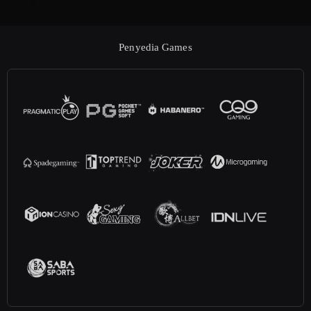
Penyedia Games