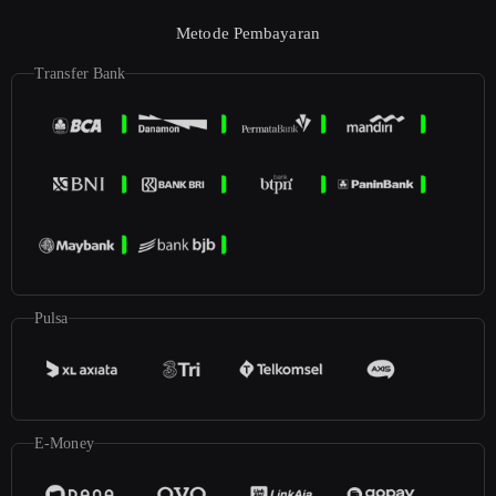
Metode Pembayaran
Transfer Bank
Pulsa
E-Money