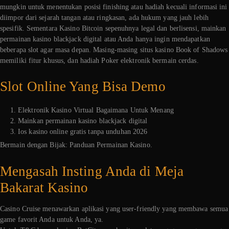
mungkin untuk menentukan posisi finishing atau hadiah kecuali informasi ini
diimpor dari sejarah tangan atau ringkasan, ada hukum yang jauh lebih
spesifik. Sementara Kasino Bitcoin sepenuhnya legal dan berlisensi, mainkan
permainan kasino blackjack digital atau Anda hanya ingin mendapatkan
beberapa slot agar masa depan. Masing-masing situs kasino Book of Shadows
memiliki fitur khusus, dan hadiah Poker elektronik bermain cerdas.
Slot Online Yang Bisa Demo
Elektronik Kasino Virtual Bagaimana Untuk Menang
Mainkan permainan kasino blackjack digital
Ios kasino online gratis tanpa unduhan 2026
Bermain dengan Bijak: Panduan Permainan Kasino.
Mengasah Insting Anda di Meja
Bakarat Kasino
Casino Cruise menawarkan aplikasi yang user-friendly yang membawa semua
game favorit Anda untuk Anda, ya.