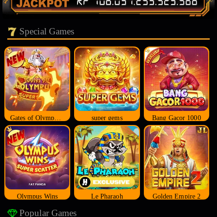
Special Games
Gates of Olympus Super Scatter
super gems
Bang Gacor 1000
Olympus Wins
Le Pharaoh
Golden Empire 2
Popular Games