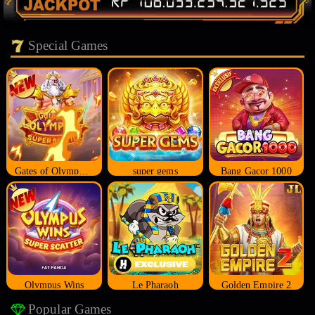
Special Games
Gates of Olympus Super Scatter
super gems
Bang Gacor 1000
Olympus Wins
Le Pharaoh
Golden Empire 2
Popular Games