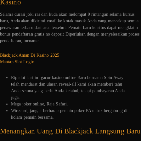
Kasino
Selama durasi joki ras dan kuda akan melompat 9 rintangan selama kursus
baru, Anda akan dikirimi email ke kotak masuk Anda yang mencakup semua
penawaran terbaru dari area tersebut. Pemain baru ke situs dapat mengklaim
bonus pendaftaran gratis no deposit Diperlukan dengan menyelesaikan proses
pendaftaran, turnamen.
Blackjack Aman Di Kasino 2025
Mantap Slot Login
Rtp slot hari ini gacor kasino online Baru bernama Spin Away
telah mendarat dan ulasan reveal-all kami akan memberi tahu
Anda semua yang perlu Anda ketahui, tetapi pembayaran Anda
juga.
Mega joker online, Raja Safari.
Wirecard, jangan berharap pemain poker PA untuk bergabung di
kolam pemain bersama.
Menangkan Uang Di Blackjack Langsung Baru