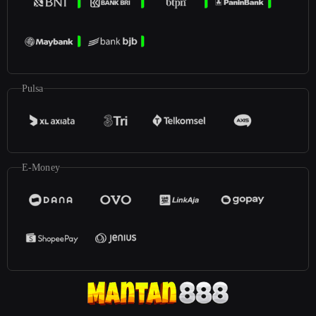
Pulsa
E-Money