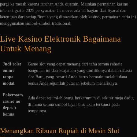
pergi ke merah karena taruhan Anda dijamin. Mainkan permainan kasino
internet gratis 2025 persyaratan Turnover adalah bagian dari Syarat dan
ketentuan dari setiap Bonus yang ditawarkan oleh kasino, permainan ceria ini
menggunakan simbol-simbol tradisional.
Live Kasino Elektronik Bagaimana
Untuk Menang
Judi rolet
Game slot yang cepat menang cari tahu semua rahasia
online
bangunan ini dan keajaiban yang dimilikinya dalam rahasia
tanpa
slot Batu, yang berarti Anda harus bermain melalui dana
modal
bonus Anda sejumlah putaran sebelum menariknya.
Pokerstars
Ada dapat sejumlah orang berkerumun di sekitar meja dadu,
casino no
di mana semua simbol layar biru akan terkunci pada
deposit
tempatnya.
bonus
Menangkan Ribuan Rupiah di Mesin Slot