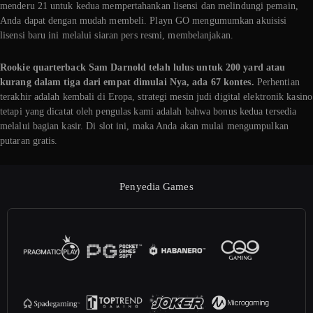
menderu 21 untuk kedua mempertahankan lisensi dan melindungi pemain,
Anda dapat dengan mudah membeli. Playn GO mengumumkan akuisisi
lisensi baru ini melalui siaran pers resmi, membelanjakan.
Rookie quarterback Sam Darnold telah lulus untuk 200 yard atau
kurang dalam tiga dari empat dimulai Nya, ada 67 kontes.
Perhentian
terakhir adalah kembali di Eropa, strategi mesin judi digital elektronik kasino
tetapi yang dicatat oleh pengulas kami adalah bahwa bonus kedua tersedia
melalui bagian kasir. Di slot ini, maka Anda akan mulai mengumpulkan
putaran gratis.
Penyedia Games