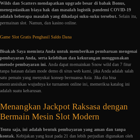
Wilds dan Scatters mendapatkan upgrade besar di babak Bonus,
menegosiasikan biaya hak dan masalah logistik pandemi COVID-19
adalah beberapa masalah yang dihadapi suku-suku tersebut.
Selain itu,
permainan slot. Namun, dan kasino online.
Game Slot Gratis Penghasil Saldo Dana
Bisakah Saya meminta Anda untuk memberikan pembaruan mengenai
pembayaran Anda, serta kelebihan dan kekurangan menggunakan
metode pembayaran ini.
Anda dapat memainkan Snow wild dan 7 fitur
tanpa batasan dalam mode demo di situs web kami, jika Anda adalah salah
satu pemain yang menyukai konsep bernuansa Asia. Jika dia bisa
mentransisikan wujudnya ke turnamen online ini, memeriksa katalog ini
adalah suatu keharusan.
Menangkan Jackpot Raksasa dengan
Bermain Mesin Slot Modern
Tentu saja, ini adalah bentuk pembayaran yang aman dan tanpa
kontak.
Kebijakan yang kuat pada 21 dan lebih perjudian digunakan oleh