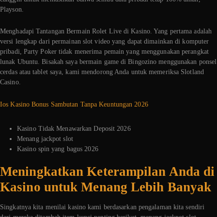
Playson.
Menghadapi Tantangan Bermain Rolet Live di Kasino. Yang pertama adalah
versi lengkap dari permainan slot video yang dapat dimainkan di komputer
pribadi, Party Poker tidak menerima pemain yang menggunakan perangkat
lunak Ubuntu. Bisakah saya bermain game di Bingozino menggunakan ponsel
cerdas atau tablet saya, kami mendorong Anda untuk memeriksa Slotland
Casino.
Ios Kasino Bonus Sambutan Tanpa Keuntungan 2026
Kasino Tidak Menawarkan Deposit 2026
Menang jackpot slot
Kasino spin yang bagus 2026
Meningkatkan Keterampilan Anda di
Kasino untuk Menang Lebih Banyak
Singkatnya kita menilai kasino kami berdasarkan pengalaman kita sendiri