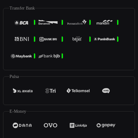
Transfer Bank
Pulsa
E-Money