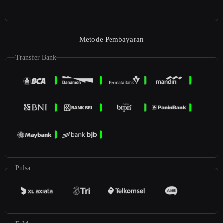
Metode Pembayaran
Transfer Bank
Pulsa