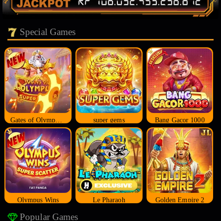
Special Games
Gates of Olympus Super Scatter
super gems
Bang Gacor 1000
Olympus Wins
Le Pharaoh
Golden Empire 2
Popular Games