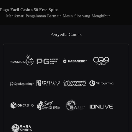
Pago Facil Casino 50 Free Spins
Menikmati Pengalaman Bermain Mesin Slot yang Menghibur.
Penyedia Games