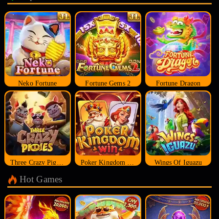
Neko Fortune
Fortune Gems 2
Fortune Dragon
Three Crazy Piggies
Poker Kingdom Win
Wings Of Iguazu
Hot Games