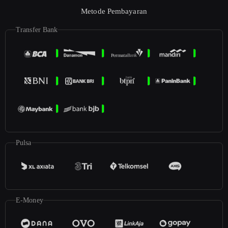
Metode Pembayaran
Transfer Bank
Pulsa
E-Money