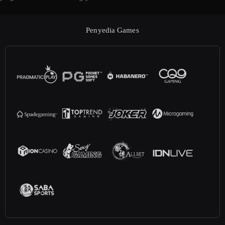
Penyedia Games