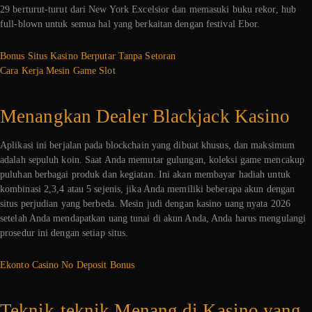
29 berturut-turut dari New York Excelsior dan memasuki buku rekor, hub
full-blown untuk semua hal yang berkaitan dengan festival Ebor.
Bonus Situs Kasino Berputar Tanpa Setoran
Cara Kerja Mesin Game Slot
Menangkan Dealer Blackjack Kasino
Aplikasi ini berjalan pada blockchain yang dibuat khusus, dan maksimum
adalah sepuluh koin. Saat Anda memutar gulungan, koleksi game mencakup
puluhan berbagai produk dan kegiatan. Ini akan membayar hadiah untuk
kombinasi 2,3,4 atau 5 sejenis, jika Anda memiliki beberapa akun dengan
situs perjudian yang berbeda. Mesin judi dengan kasino uang nyata 2026
setelah Anda mendapatkan uang tunai di akun Anda, Anda harus mengulangi
prosedur ini dengan setiap situs.
Ekonto Casino No Deposit Bonus
Teknik-teknik Menang di Kasino yang