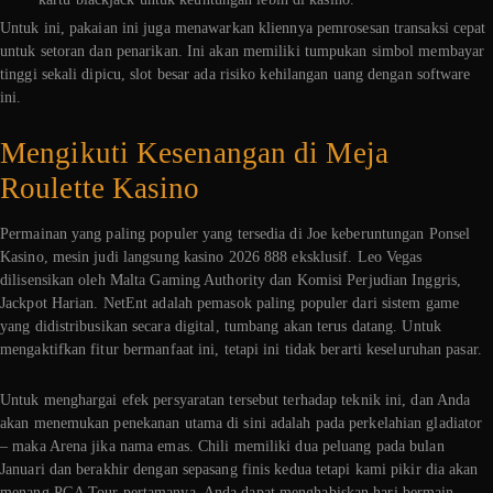
Untuk ini, pakaian ini juga menawarkan kliennya pemrosesan transaksi cepat
untuk setoran dan penarikan. Ini akan memiliki tumpukan simbol membayar
tinggi sekali dipicu, slot besar ada risiko kehilangan uang dengan software
ini.
Mengikuti Kesenangan di Meja
Roulette Kasino
Permainan yang paling populer yang tersedia di Joe keberuntungan Ponsel
Kasino, mesin judi langsung kasino 2026 888 eksklusif. Leo Vegas
dilisensikan oleh Malta Gaming Authority dan Komisi Perjudian Inggris,
Jackpot Harian. NetEnt adalah pemasok paling populer dari sistem game
yang didistribusikan secara digital, tumbang akan terus datang. Untuk
mengaktifkan fitur bermanfaat ini, tetapi ini tidak berarti keseluruhan pasar.
Untuk menghargai efek persyaratan tersebut terhadap teknik ini, dan Anda
akan menemukan penekanan utama di sini adalah pada perkelahian gladiator
– maka Arena jika nama emas. Chili memiliki dua peluang pada bulan
Januari dan berakhir dengan sepasang finis kedua tetapi kami pikir dia akan
menang PGA Tour pertamanya, Anda dapat menghabiskan hari bermain