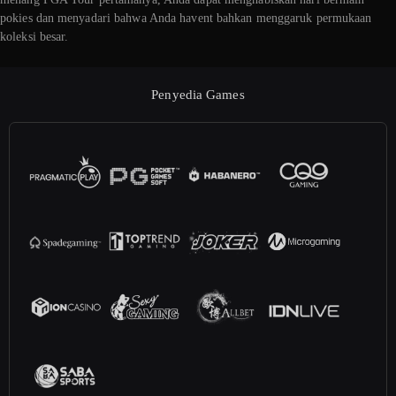
pokies dan menyadari bahwa Anda havent bahkan menggaruk permukaan
koleksi besar.
Penyedia Games