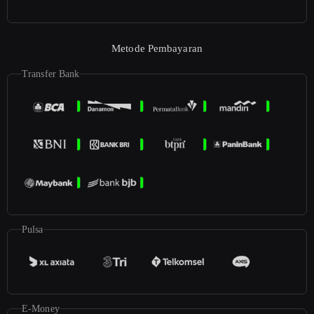
Metode Pembayaran
Transfer Bank
Pulsa
E-Money