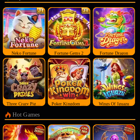
Neko Fortune
Fortune Gems 2
Fortune Dragon
Three Crazy Piggies
Poker Kingdom Win
Wings Of Iguazu
Hot Games