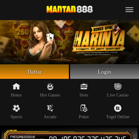
Beranda
Slot Online
Live Casino
Sportsbook
Arcade
Togel Online
Daftar
Login
Poker
Whatsapp
Home
Hot Games
Slots
Live Casino
Telegram
Sports
Arcade
Poker
Togel Online
Livechat