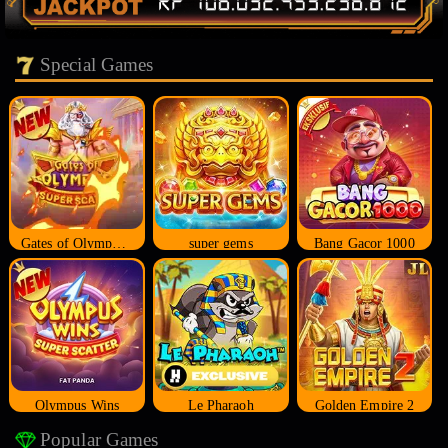
Special Games
Gates of Olympus Super Scatter
super gems
Bang Gacor 1000
Olympus Wins
Le Pharaoh
Golden Empire 2
Popular Games