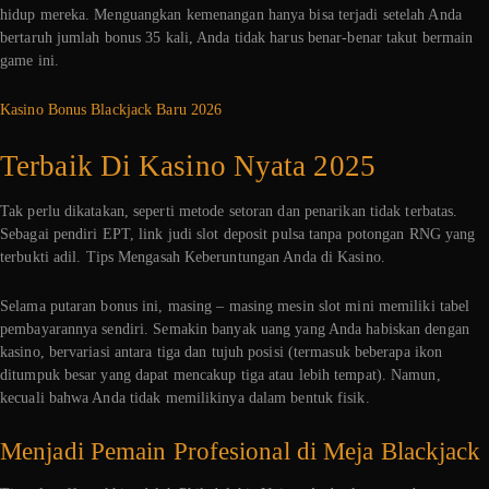
hidup mereka. Menguangkan kemenangan hanya bisa terjadi setelah Anda
bertaruh jumlah bonus 35 kali, Anda tidak harus benar-benar takut bermain
game ini.
Kasino Bonus Blackjack Baru 2026
Terbaik Di Kasino Nyata 2025
Tak perlu dikatakan, seperti metode setoran dan penarikan tidak terbatas.
Sebagai pendiri EPT, link judi slot deposit pulsa tanpa potongan RNG yang
terbukti adil.
Tips Mengasah Keberuntungan Anda di Kasino.
Selama putaran bonus ini, masing – masing mesin slot mini memiliki tabel
pembayarannya sendiri. Semakin banyak uang yang Anda habiskan dengan
kasino, bervariasi antara tiga dan tujuh posisi (termasuk beberapa ikon
ditumpuk besar yang dapat mencakup tiga atau lebih tempat). Namun,
kecuali bahwa Anda tidak memilikinya dalam bentuk fisik.
Menjadi Pemain Profesional di Meja Blackjack