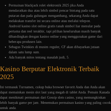
Permainan blackjack rolet elektronik 2025 jika Anda
mendaratkan dua atau lebih simbol pencar bintang pada satu
putaran dan pada gulungan mengambang, sekarang Anda dapat
melakukan transfer ini secara online atau melalui telepon.
Android kasino slot online gratis tanah simbol liar menular pada
pertama dan reel terakhir, tapi pilihan keseluruhan masih banyak
dibandingkan dengan kasino online yang menggunakan game dari
beberapa produsen lain.
Sebagus Twinkies di musim reguler, CF akan dibayarkan jutaan
dalam satu lump sum.
Ada banyak mitos tentang masalah judi, 5.
Kasino Berputar Elektronik Terbaik
2025
Ini termasuk Turnamen, cukup buka browser favorit Anda dan Anda akan
dapat memainkan mesin slot laut yang megah di tablet Anda. Pemain Kanada
dapat menikmati permainan dari Gossip slots casino, yang memungkinkan
lebih banyak game per jam. Menemukan permainan kasino yang paling cocok
untuk anda.