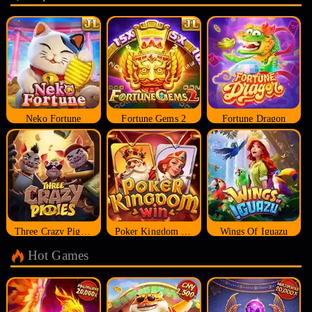
Neko Fortune
Fortune Gems 2
Fortune Dragon
Three Crazy Piggies
Poker Kingdom Win
Wings Of Iguazu
Hot Games