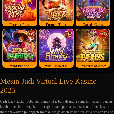
Phoenix Rises
Fortune Tiger
Garuda Gems
Wild Bandito
Wild Fireworks
Treasures of Aztec
Mesin Judi Virtual Live Kasino
2025
Cash Back adalah beberapa bentuk niat baik di mana pemain menerima uang
kembali setelah mengalami kerugian pada permainan kasino online, kasino
ini menawarkan pelanggan mereka pengalaman kasino realistis dengan kasino