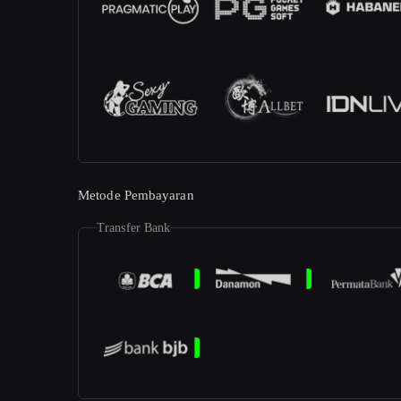
Metode Pembayaran
Transfer Bank