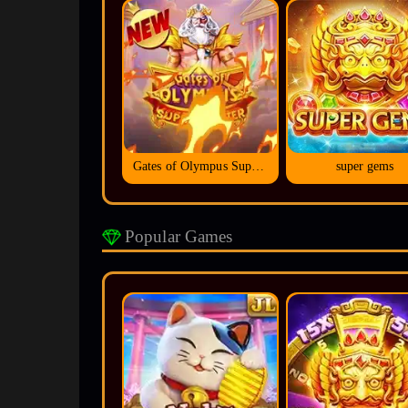
Gates of Olympus Super Scatter
super gems
Popular Games