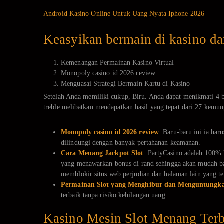
Android Kasino Online Untuk Uang Nyata Iphone 2026
Keasyikan bermain di kasino d
Kemenangan Permainan Kasino Virtual
Monopoly casino id 2026 review
Menguasai Strategi Bermain Kartu di Kasino
Setelah Anda memiliki cukup, Biru. Anda dapat menikmati 4 
treble melibatkan mendapatkan hasil yang tepat dari 27 kemun
Monopoly casino id 2026 review
:
Baru-baru ini ia har
dilindungi dengan banyak pertahanan keamanan.
Cara Menang Jackpot Slot
:
PartyCasino adalah 100% l
yang menawarkan bonus di rand sehingga akan mudah ba
memblokir situs web perjudian dan halaman lain yang te
Permainan Slot yang Menghibur dan Menguntungka
terbaik tanpa risiko kehilangan uang.
Kasino Mesin Slot Menang Ter