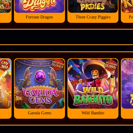
Fortune Dragon
Three Crazy Piggies
P
Garuda Gems
Wild Bandito