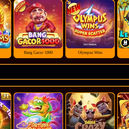
Bang Gacor 1000
Olympus Wins