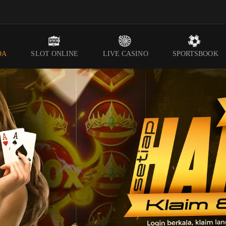
DA
SLOT ONLINE
LIVE CASINO
SPORTSBOOK