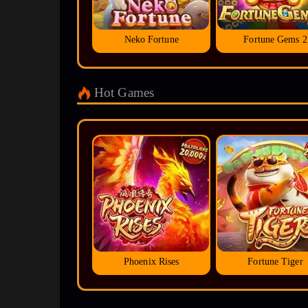
Neko Fortune
Fortune Gems 2
Hot Games
Phoenix Rises
Fortune Tiger