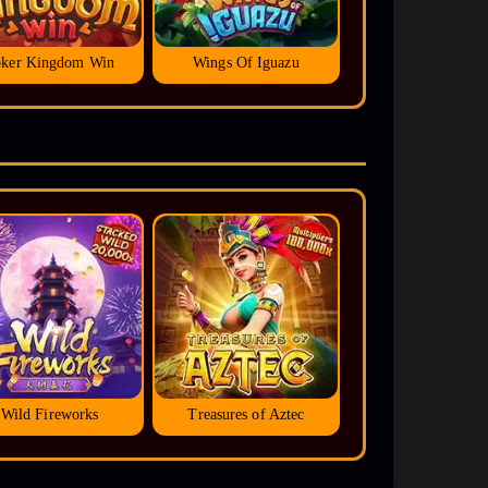
oker Kingdom Win
Wings Of Iguazu
Wild Fireworks
Treasures of Aztec