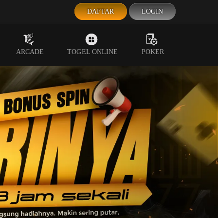
DAFTAR
LOGIN
ARCADE
TOGEL ONLINE
POKER