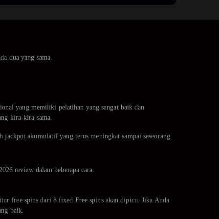
ada dua yang sama.
sional yang memiliki pelatihan yang sangat baik dan
ng kira-kira sama.
h jackpot akumulatif yang terus meningkat sampai seseorang
 2026 review dalam beberapa cara.
ur free spins dari 8 fixed Free spins akan dipicu. Jika Anda
ang baik.