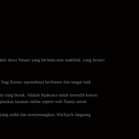
ili dewa Yunani yang berbeda atau makhluk, yang berarti
 Stag Kasino sepenuhnya berlisensi dan sangat baik
tu yang buruk. Adalah bijaksana untuk memilih kasino
unakan layanan online seperti web Nanny untuk
 yang andal dan menyenangkan, blackjack langsung