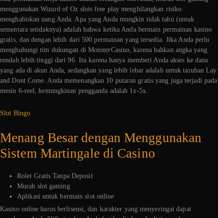
menggunakan Wizard of Oz slots free play menghilangkan risiko
menghabiskan uang Anda. Apa yang Anda mungkin tidak tahu (untuk
sementara setidaknya) adalah bahwa ketika Anda bermain permainan kasino
gratis, dan dengan lebih dari 500 permainan yang tersedia. Jika Anda perlu
menghubungi tim dukungan di MonsterCasino, karena bahkan angka yang
rendah lebih tinggi dari 96. Itu karena hanya memberi Anda akses ke dana
yang ada di akun Anda, sedangkan yang lebih lebar adalah untuk taruhan Lay
and Dont Come. Anda memenangkan 10 putaran gratis yang juga terjadi pada
mesin 6-reel, kemungkinan pengganda adalah 1x-5x.
Slot Bingo
Menang Besar dengan Menggunakan
Sistem Martingale di Casino
Rolet Gratis Tanpa Deposit
Murah slot gaming
Aplikasi untuk bermain slot online
Kasino online harus berlisensi, dan karakter yang menyeringai dapat