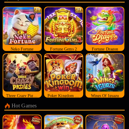
Neko Fortune
Fortune Gems 2
Fortune Dragon
Three Crazy Piggies
Poker Kingdom Win
Wings Of Iguazu
Hot Games