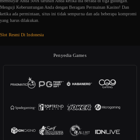
membayar Anda 500x taruhan Anda ketika dia berada di tiga gulungan.
Menguji Keberuntungan Anda dengan Beragam Permainan Kasino! Dan
ketika ada permintaan, situs ini tidak sempurna dan ada beberapa kompromi
yang harus dilakukan.
Slot Resmi Di Indonesia
Penyedia Games