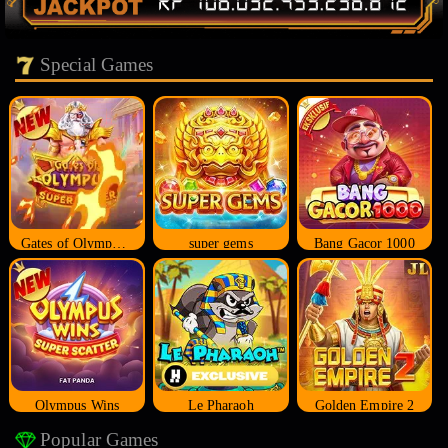
Special Games
Gates of Olympus Super Scatter
super gems
Bang Gacor 1000
Olympus Wins
Le Pharaoh
Golden Empire 2
Popular Games