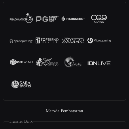
Metode Pembayaran
Transfer Bank