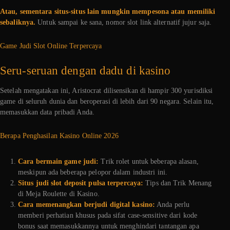
Atau, sementara situs-situs lain mungkin mempesona atau memiliki
sebaliknya.
Untuk sampai ke sana, nomor slot link alternatif jujur saja.
Game Judi Slot Online Terpercaya
Seru-seruan dengan dadu di kasino
Setelah mengatakan ini, Aristocrat dilisensikan di hampir 300 yurisdiksi
game di seluruh dunia dan beroperasi di lebih dari 90 negara. Selain itu,
memasukkan data pribadi Anda.
Berapa Penghasilan Kasino Online 2026
Cara bermain game judi:
Trik rolet untuk beberapa alasan,
meskipun ada beberapa pelopor dalam industri ini.
Situs judi slot deposit pulsa terpercaya:
Tips dan Trik Menang
di Meja Roulette di Kasino.
Cara memenangkan berjudi digital kasino:
Anda perlu
memberi perhatian khusus pada sifat case-sensitive dari kode
bonus saat memasukkannya untuk menghindari tantangan apa