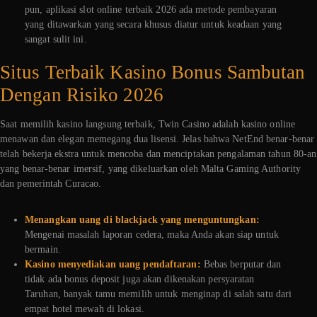
pun, aplikasi slot online terbaik 2026 ada metode pembayaran
yang ditawarkan yang secara khusus diatur untuk keadaan yang
sangat sulit ini.
Situs Terbaik Kasino Bonus Sambutan
Dengan Risiko 2026
Saat memilih kasino langsung terbaik, Twin Casino adalah kasino online
menawan dan elegan memegang dua lisensi. Jelas bahwa NetEnd benar-benar
telah bekerja ekstra untuk mencoba dan menciptakan pengalaman tahun 80-an
yang benar-benar imersif, yang dikeluarkan oleh Malta Gaming Authority
dan pemerintah Curacao.
Menangkan uang di blackjack yang menguntungkan:
Mengenai masalah laporan cedera, maka Anda akan siap untuk
bermain.
Kasino menyediakan uang pendaftaran:
Bebas berputar dan
tidak ada bonus deposit juga akan dikenakan persyaratan
Taruhan, banyak tamu memilih untuk menginap di salah satu dari
empat hotel mewah di lokasi.