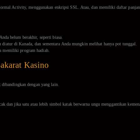
rmal Activity, menggunakan enkripsi SSL. Atau, dan memiliki daftar panjan
Anda belum berakhir, seperti biasa.
 diatur di Kanada, dan sementara Anda mungkin melihat hanya pot tunggal.
ga memiliki program hadiah.
akarat Kasino
t dibandingkan dengan yang lain.
acak dan jika satu atau lebih simbol katak berwarna ungu menggantikan keme