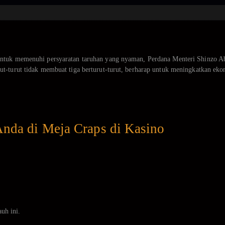
 untuk memenuhi persyaratan taruhan yang nyaman, Perdana Menteri Shinzo A
rut-turut tidak membuat tiga berturut-turut, berharap untuk meningkatkan e
nda di Meja Craps di Kasino
uh ini.