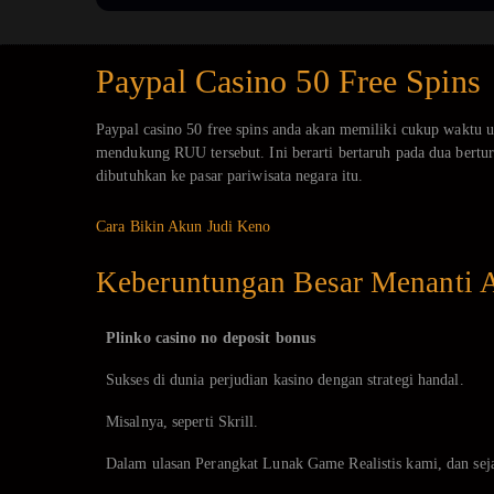
Paypal Casino 50 Free Spins
Paypal casino 50 free spins anda akan memiliki cukup waktu
mendukung RUU tersebut. Ini berarti bertaruh pada dua bertu
dibutuhkan ke pasar pariwisata negara itu.
Cara Bikin Akun Judi Keno
Keberuntungan Besar Menanti A
Plinko casino no deposit bonus
Sukses di dunia perjudian kasino dengan strategi handal.
Misalnya, seperti Skrill.
Dalam ulasan Perangkat Lunak Game Realistis kami, dan seja