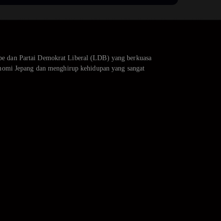
be dan Partai Demokrat Liberal (LDB) yang berkuasa
konomi Jepang dan menghirup kehidupan yang sangat