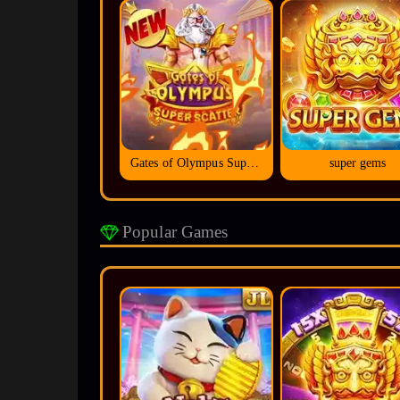
Gates of Olympus Super Scatter
super gems
Popular Games