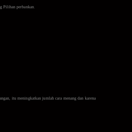
g Pilihan perbankan.
nangan, itu meningkatkan jumlah cara menang dan karena